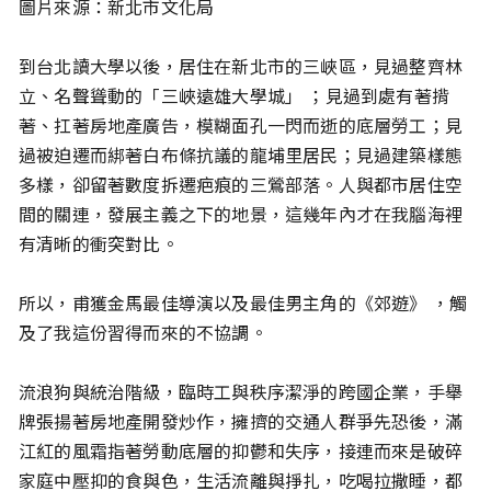
圖片來源：新北市文化局
到台北讀大學以後，居住在新北市的三峽區，見過整齊林
立、名聲聳動的「三峽遠雄大學城」 ；見過到處有著揹
著、扛著房地產廣告，模糊面孔一閃而逝的底層勞工；見
過被迫遷而綁著白布條抗議的龍埔里居民；見過建築樣態
多樣，卻留著數度拆遷疤痕的三鶯部落。人與都市居住空
間的關連，發展主義之下的地景，這幾年內才在我腦海裡
有清晰的衝突對比。
所以，甫獲金馬最佳導演以及最佳男主角的《郊遊》 ，觸
及了我這份習得而來的不協調。
流浪狗與統治階級，臨時工與秩序潔淨的跨國企業，手舉
牌張揚著房地產開發炒作，擁擠的交通人群爭先恐後，滿
江紅的風霜指著勞動底層的抑鬱和失序，接連而來是破碎
家庭中壓抑的食與色，生活流離與掙扎，吃喝拉撒睡，都