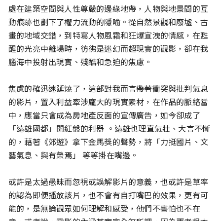
處在建築空間與人性尊嚴的邊緣地帶，人物與地景間的互
動痕跡也劃下了權力流動的隱喻。從自然景觀和廢墟、古
畫的地域交錯，到特寫人物風霜和狂爆宣洩的情感，在甦
醒的光亮中離場時，彷彿是迷幻而超現實的觀影，卻在我
腦海中投射出現實、殘酷和急迫的焦慮。
焦慮的確迅速延燒了，這部對我而言帶著衝突與批判氣息
的影片，置入利益牽涉龐大的現實素材，在作品的脈絡當
中，應當只會成為房地產反面的宣傳廣告，如今卻成了
「遠雄國都」開紅盤的利器 。遠雄也理直氣壯、大言不慚
的，藉著《郊遊》拿下金馬獎的聲勢，將「力挺國片、文
藝氣息、與有榮焉」 等等掛在嘴邊。
或許是太過愚昧而忽視或誤解影片的意義，也或許是草率
的認為即便播放該片，也不會有自打嘴巴的效果，更有可
能的，是無論觀眾如何理解和感受，他們不害怕也不在