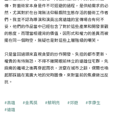
傳，對藝術家本身是件不可迴避的過程，是供給需求的必
然，尤其對於在台灣無法仰賴戲院生態存活的藝術工作者
們。我並不認為導演和演員出席遠雄的宣傳場合有何不
妥，他們的作品當中已經包含了對於這些產業和開發景觀
的態度，而理當相違背的價值，因形式和權力的差異而被
擺在同一個時空，無疑也是對這些上層階級的嘲笑。
只是當回過頭來直視貪婪的炒作開發、失控的都市更新、
權貴的有恃無恐，不得不撇開眼前林立的遠雄住宅群，先
麻痺的離場之後再穿起雨衣，流竄在城市之餘，偶爾也喚
起那踩踏在寬廣大地的兒時圖像，來對當前的焦慮做出反
抗。
關鍵字
高雄
金馬獎
蔡明亮
郊遊
李康生
遠雄