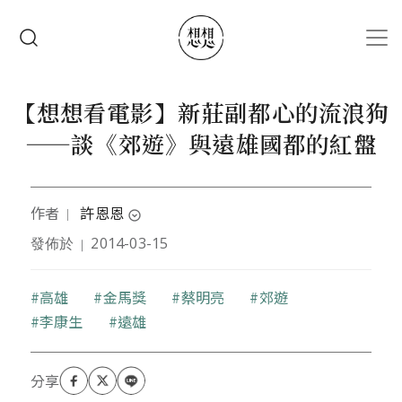
移至主內容
搜尋
【想想看電影】新莊副都心的流浪狗
——談《郊遊》與遠雄國都的紅盤
作者
許恩恩
｜
expand_circle_down
發佈於
2014-03-15
｜
作者為清華大學社會所學生，公民憲政推動聯盟執行
秘書，曾任台灣都市更新受害者聯盟志工，聲援士林
王家擋拆及後續居住正義運動。
關鍵字
高雄
金馬獎
蔡明亮
郊遊
李康生
遠雄