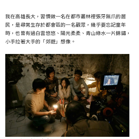
我在高雄長大，習慣做一名在都市叢林裡張牙無爪的居
民，是尋常生存於都會區的一名觀眾，幾乎要忘記童年
時，也曾有過白雲悠悠、陽光柔柔、青山綠水一片錦鏽，
小手拉著大手的「郊遊」想像。