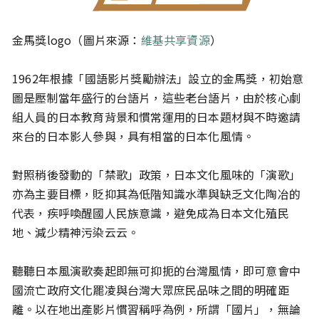
金馬獎logo（圖片來源：
維基共享資源
）
1962年根據「國語影片獎勵辦法」設立的金馬獎，初始意
圖是壓制當年盛行的台語片，這些老台語片，由於核心劇
組人員的日本教育背景和慣常運用的日本題材與不時邀請
來台的日本影人參與，具有相當的日本化風情。
對照稍後發動的「禁歌」政策，日本文化風味的「演歌」
亦為主要目標，貶抑其為低階知識水準與缺乏文化陶冶的
代表，疾呼喚醒國人民族意識，避免成為日本文化殖民
地、減少精神污染云云。
聽聽日本風演歌奏起即無可抑扼的台灣風情，即可意會中
國流亡政府文化罷凌與台灣大眾庶民品味之間的明確距
離。以在地出產影片慣習稱呼為例，所謂「國片」，無論