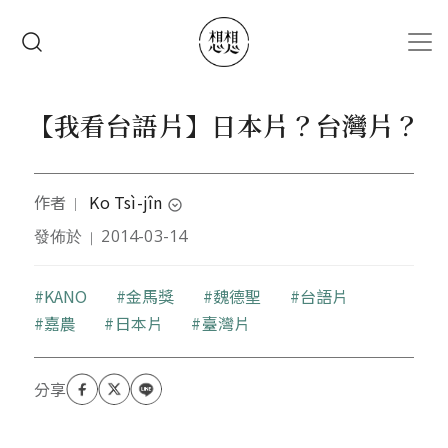
移至主內容
搜尋
【我看台語片】日本片？台灣片？
作者
Ko Tsì-jîn
｜
expand_circle_down
發佈於
2014-03-14
｜
本文作者主修文學，從小講台語長大的台語人，愛聽
台語歌，愛看kua á hì，主張釋放在地文化力量，台語
興國，全面綠化。
關鍵字
KANO
金馬獎
魏德聖
台語片
嘉農
日本片
臺灣片