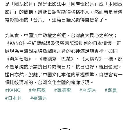
是「國語影片」還是電影法中「國產電影片」或「本國電
影片」的簡稱，講起日語就顯得格格不入，然而若是台灣
電影簡稱的「台片」，連篇日語又顯得自然多了。
究其實，中國流亡政權之所拒，台灣廣大民心之所欲；
《KANO》裡紅藍統媒汲汲營營詆譭批判的日本情懷，正
顯現為台灣觀眾絡繹戲院之途的心神滿足與震盪，如同
《海角七號》、《賽德克．巴萊》、《大稻埕》一樣，都
不是單純的所謂抗日片或親日片。抗日也好，親日也罷，
媚日亦然，脫離了中國文化本位的單極標準，自然會有一
個比較清晰的，台灣文化主體的輪廓浮現。
關鍵字
KANO
金馬獎
魏德聖
台語片
嘉農
日本片
臺灣片