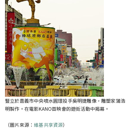
豎立於嘉義市中央噴水圓環投手吳明捷雕像，雕塑家蒲浩
明製作。在電影KANO首映會的遊街活動中揭幕。
（圖片來源：
維基共享資源
）