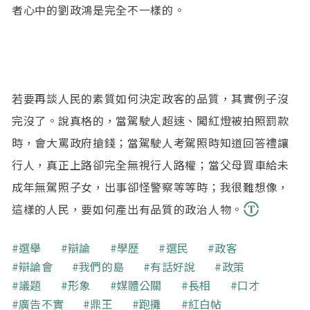
者心中的劉政鴻是完全不一樣的。
若要再談人民的素質如何決定政客的品質，其實例子沒
完沒了。說真格的，當駕駛人超速、闖紅燈被拍照罰款
時，會大罵政府搶錢；當駕駛人考駕照時知道回答禮讓
行人，真正上路卻完全無視行人路權；當父母買車給未
成年無駕照子女，出事卻怪警察等等時；我很難想像，
這樣的人民，要如何產出有品質的政治人物。
關鍵字
選舉
辯論
學歷
選民
政客
辯論會
我們的島
有話好說
政策
議題
形象
媒體公關
長相
口才
廣告不實
鼎王
跑攤
紅白帖