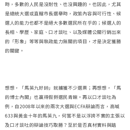
時，多數的人民是沒耐性、也沒興趣的。也因此，尤其
是總統大選或直轄市長選舉時，政策內容與可行性、候
選人的能力也都不是絕大多數選民所在乎的；候選人的
長相、學歷、家庭、口才談吐、以及媒體公關行銷出來
的「形象」等等與執政能力無關的項目，才是決定獲勝
的關鍵。
想想，「馬英九好帥」就擄獲不少選票；再想想，「馬
的博士內閣」也贏得假掰選民青睞。再以口才談吐為
例，自2008年以來的兩次大選與ECFA辯論而言，高喊
633與黃金十年的馬英九，何嘗不是以浮誇不實的主張以
及口才談吐的辯論技巧取勝？至於是否真材實料與踏