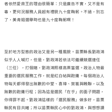
者依然愛鼎王的理由很簡單：只是廣告不實，又不是有
毒，更何況服務人員超有禮貌九十度鞠躬。不過，別忘
了，美青姐選舉時也是九十度鞠躬啊！
至於地方型態的政治又是另一種風貌。苗栗縣長劉政鴻
似乎人人喊打，但是，劉政鴻若依法可繼續競選連任
（三任），打個賭，劉政鴻照樣高票當選。政治人物最
重要的選民服務工作，就是紅白帖與跑攤。每個政治人
物每天都得發出無數的中堂、喜璋、賀匾與輓聯，以及
無數的跑攤行程；因為這是選民「在乎」的面子問題，
你得罪不起。劉政鴻這樣的「選民服務」做多好，苗栗
縣民有目共睹；所以苗栗縣民心中的劉政鴻，與想想讀