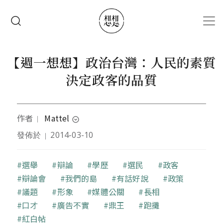
移至主內容
搜尋
【週一想想】政治台灣：人民的素質
決定政客的品質
作者
Mattel
｜
expand_circle_down
發佈於
2014-03-10
｜
留學澳洲的歷史與政治學博士。做過不少莫名其妙的
工作，體驗過一些不可思議的事件，經歷過很多科學
經驗不會承認的故事；因為這些都太神奇了，反正列
關鍵字
選舉
辯論
學歷
選民
政客
出來大家也不會相信。
辯論會
我們的島
有話好說
政策
議題
形象
媒體公關
長相
口才
廣告不實
鼎王
跑攤
紅白帖