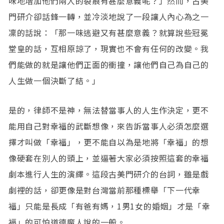
味地增加他們兩人的裂痕有甚麼意義呢？」然而，古美
門研介卻話鋒一轉，並冷淡地說了一段讓人內心為之一
凜的話說：「那一味逃避又有甚麼意義？就算說些冠冕
堂皇的話，互相原諒了，現實也不會有任何的改變。我
們能做的就是讓他們正面的衝撞，讓他們自己為自己的
人生做一個決斷了結。」
是的，律師不是神，無法替當事人的人生作決定，更不
能用自己對幸福的武斷想像，來告訴當事人必須怎麼選
擇才叫做「幸福」，更不能自以為是地將「幸福」的想
像硬套在別人的頭上，並逼著大家必須按照這套的幸福
劇本進行人生的演繹。這段古美門研介的台詞，雖是戲
劇裡的話，卻更像是對台灣當前那種標舉「下一代幸
福」只能是長成「有爸有媽，1男1女的婚姻」才是「幸
福」的可怕道德魔人說的一般。