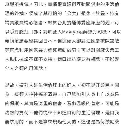
息與不透氣。因此，寶媽跟寶媽們互動關係中的生活倫
理的外擴，便成了其可怕的「公共」想像。於是，持有
媽寶跟寶媽心態者，對於台北捷運博愛座讓座問題，可
以爭到臉紅耳赤；對於藝人Makiyo酒醉爆打司機，可以
義憤填膺要驅其回日本。但這類人卻對江國慶被陳肇敏
等官虎利用國家暴力虐死無動於衷；可以對關廠失業工
人臥軌抗議不僅不支持，還口出抗議要有禮貌、不影響
他人之類的風涼話。
是故，這群人是生活倫理上的好人，卻不是好公民。因
為，這類人往往搞不清楚，自己強加別人身上自以為是
的保護，其實是沈重的傷害，看似溫暖的善意，可能是
灼熱的負荷。他們從來不知道自訂的生活倫理，是自我
要求用的，而不是拿來規矩他人的，這也是為何鼓勵乘