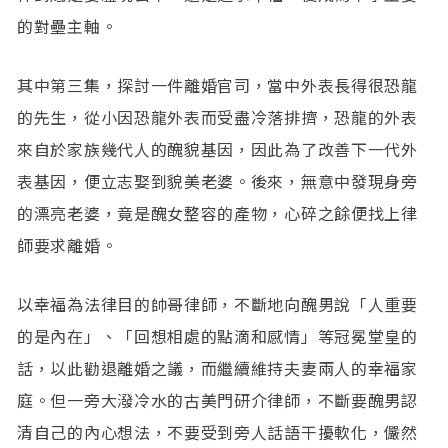
的對壘主軸。
其中第三集，探討一件離婚官司，當中外表長得很恐龍
的先生，從小因恐龍外表而受盡冷落排擠，恐龍的外表
來自於家族幾代人的醜貌基因，因此為了改善下一代外
表基因，便立志娶到貌美老婆。後來，無意中發現身旁
的漂亮老婆，竟是醜女整容的產物，心碎之餘便找上律
師要求離婚。
以幸福為法律目的帥哥律師，不斷地向醜男說「人重要
的是內在」、「回想相處的點滴和感情」等冠冕堂皇的
話，以此勸退離婚之議，而繼續維持夫妻兩人的幸福家
庭。但一旁大潑冷水的古美門研介律師，不斷要醜男認
清自己的內心想法，不要受到旁人話語干擾軟化，儼然