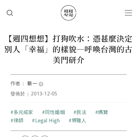
移至主內容
搜尋
【週四想想】打狗吹水：憑甚麼決定
別人「幸福」的樣貌─呼喚台灣的古
美門研介
作者
新一
｜
expand_circle_down
發佈於
2013-12-05
｜
目前是教育工作者，曾經幹過記者、教過書、作過研
究，喜歡田野調查。
關鍵字
多元成家
同性婚姻
民法
媽寶
律師
Legal High
堺雅人