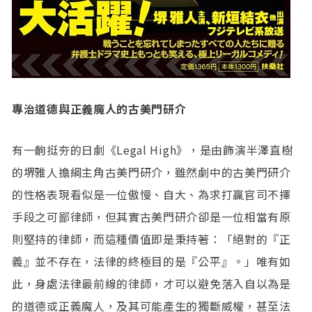
專治道德與正義魔人的古美門研介
有一齣挺夯的日劇《Legal High》，是由飾演半澤直樹
的堺雅人擔綱主角古美門研介，雖然劇中的古美門研介
的性格表現看似是一位傲慢、自大、為求打贏官司不擇
手段之可鄙律師，但其實古美門研介卻是一位相當有原
則堅持的律師，而這種價值即是秉持著：「絕對的『正
義』並不存在，法律的終極目的是『公平』。」唯有如
此，身處法律最前線的律師，才可以避免落入自以為是
的道德或正義魔人，及其可能產生的獨斷威權，甚至法