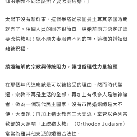
仰的宗教不同怎麼辦？要怎麼結婚？」
太陽下沒有新鮮事，這個爭議從鄂圖曼土耳其帝國時期
就有了。相關人員的回答很簡單－結婚前兩方決定好誰
要改信教吧！總不能夫妻服侍不同的神，這樣的婚姻很
難被祝福。
繞過無解的宗教與傳統阻力，讓世俗理性力量抬頭
在那個年代這應該是可以被接受的理由。然而時代變
遷，宗教不再是生活的全部，再加上有很多人是無神論
者，做為一個現代民主國家，沒有市民婚姻總是大不
便，大問題；再加上猶太教有三大支派，掌管以色列宗
教部的大黑帽「正統猶太教」（Orthodox Judaism）
常常為難其他支派的婚禮合法性。