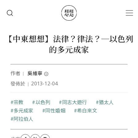
移至主內容
搜尋
【中東想想】法律？律法？─以色列
的多元成家
作者
吳維寧
｜
expand_circle_down
發佈於
2013-12-04
｜
本文作者台大研究所畢，曾任教育部次長機要，高中
教師。目前在以色列做外籍新娘，做幼教老師，養育
三個不被承認是猶太人，不會講中文的女兒。平日喜
關鍵字
宗教
以色列
同志大遊行
猶太人
歡觀察以色列教育與以色列社會文化的紛擾與衝突，
多元成家
同性婚姻
希白來文
享受以色列人這種亂中無序，什麼都是，什麼也都不
阿拉伯人
是的異常動態思維。