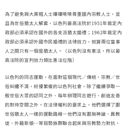
為了避免與大黑帽人士嘍嘍嗦嗦尊重國內宗教人士，並
且為世俗猶太人解套，以色列最高法院於1951年裁定內
政部必須承認在國外的各支派猶太婚禮；1962年裁定內
政部必須承認外國市民婚禮的法律效力，就算兩位當事
人之間只有一個是猶太人。（以色列沒有憲法，所以最
高法院的宣判效力類比憲法位階）
以色列的同志運動，在面對這個現代／傳統，宗教／世
俗糾纏不清，紛擾繁複的以色列社會，除了繼續爭取一
般世俗大眾的認同之外、每年辦理同志遊行、創造友善
的對待空間之外。在法律權利的要求上，他們選擇了跟
世俗猶太人一樣的運動路線－他們沒有跟無神論、異教
徒、外籍新娘…等弱勢族群聯合起來與宗教勢力對抗，