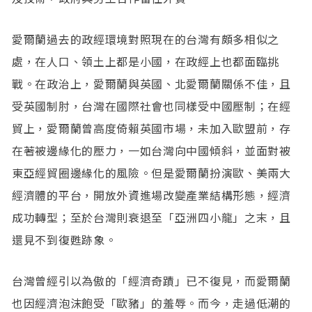
愛爾蘭過去的政經環境對照現在的台灣有頗多相似之
處，在人口、領土上都是小國，在政經上也都面臨挑
戰。在政治上，愛爾蘭與英國、北愛爾蘭關係不佳，且
受英國制肘，台灣在國際社會也同樣受中國壓制；在經
貿上，愛爾蘭曾高度倚賴英國市場，未加入歐盟前，存
在著被邊緣化的壓力，一如台灣向中國傾斜，並面對被
東亞經貿圈邊緣化的風險。但是愛爾蘭扮演歐、美兩大
經濟體的平台，開放外資進場改變產業結構形態，經濟
成功轉型；至於台灣則衰退至「亞洲四小龍」之末，且
還見不到復甦跡象。
台灣曾經引以為傲的「經濟奇蹟」已不復見，而愛爾蘭
也因經濟泡沫飽受「歐豬」的羞辱。而今，走過低潮的