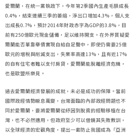
愛爾蘭，在統一黨執政下，今年第2季國內生產毛額成長
0.4%，結束連續三季的萎縮，淨出口增加4.3%，個人支
出成長0.7%，預計2014年財政赤字為GDP的3.8%，目
前有250億歐元現金儲備，足以維持開支。在外界質疑愛
爾蘭能否單靠舉債實現自給自足聲中，即使仍需要25億
歐元的增稅與削減支出，失業率高達13%，且有近17%
的自有住宅者難以支付房貸，愛爾蘭能脫離經濟危機，
也是歐盟所樂見。
過去愛爾蘭經濟發展的成就，未必是成功的保障。當前
國際政經情勢瞬息萬變，台灣面臨的內部政經問題也不
同於愛爾蘭，要將愛爾蘭從紓困到脫貧的經驗移植在台
灣，也不必然適用，但政府至少可以借鏡其失敗教訓，
以全球經濟的宏觀角度，提出一套防止我國成為「亞洲