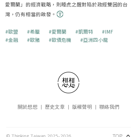
愛爾蘭」的經濟戰略，則睡虎之醒對陷於政經雙困的台
灣，仍有相當的啟發。
關鍵字
歐盟
希臘
愛爾蘭
凱爾特
IMF
金融
歐豬
歐債危機
亞洲四小龍
頁尾選單
關於想想
歷史文章
版權聲明
聯絡我們
keyboard_arrow_up
TOP
© Thinking Taiwan 2025-2026