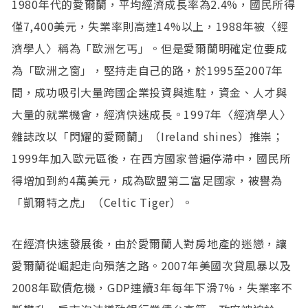
1980年代的愛爾蘭，平均經濟成長率為2.4%，國民所得
僅7,400美元，失業率則高達14%以上，1988年被〈經
濟學人〉稱為「歐洲乞丐」。但是愛爾蘭明確定位要成
為「歐洲之窗」，堅持走自己的路，於1995至2007年
間，成功吸引大量跨國企業投資與進駐，資金、人才與
大量的就業機會，經濟快速成長。1997年〈經濟學人〉
雜誌改以「閃耀的愛爾蘭」（Ireland shines）推崇；
1999年加入歐元區後，在西方國家普遍停滯中，國民所
得增加到約4萬美元，成為歐盟第二富足國家，被譽為
「凱爾特之虎」（Celtic Tiger）。
在經濟快速發展後，由於愛爾蘭人對房地產的迷戀，讓
愛爾蘭從崛起走向殞落之路。2007年美國次貸風暴以及
2008年歐債危機，GDP連續3年每年下滑7%，失業率不