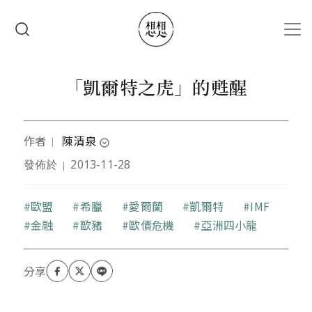
移至主內容
搜尋
「凱爾特之虎」的甦醒
作者
陳清泉
｜
expand_circle_down
發佈於
2013-11-28
｜
本文作者是國立高雄第一科技大學兼任助理教授
關鍵字
歐盟
希臘
愛爾蘭
凱爾特
IMF
金融
歐豬
歐債危機
亞洲四小龍