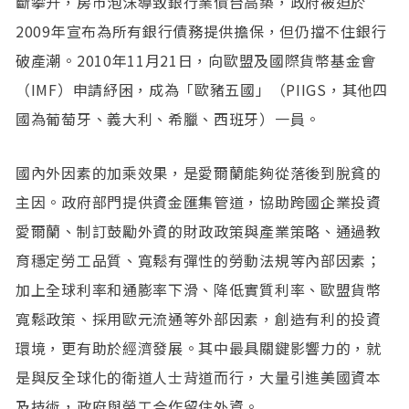
斷攀升，房市泡沫導致銀行業債台高築，政府被迫於
2009年宣布為所有銀行債務提供擔保，但仍擋不住銀行
破產潮。2010年11月21日，向歐盟及國際貨幣基金會
（IMF）申請紓困，成為「歐豬五國」（PIIGS，其他四
國為葡萄牙、義大利、希臘、西班牙）一員。
國內外因素的加乘效果，是愛爾蘭能夠從落後到脫貧的
主因。政府部門提供資金匯集管道，協助跨國企業投資
愛爾蘭、制訂鼓勵外資的財政政策與產業策略、通過教
育穩定勞工品質、寬鬆有彈性的勞動法規等內部因素；
加上全球利率和通膨率下滑、降低實質利率、歐盟貨幣
寬鬆政策、採用歐元流通等外部因素，創造有利的投資
環境，更有助於經濟發展。其中最具關鍵影響力的，就
是與反全球化的衛道人士背道而行，大量引進美國資本
及技術，政府與勞工合作留住外資。