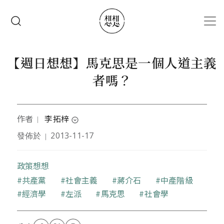
移至主內容
搜尋
【週日想想】馬克思是一個人道主義
者嗎？
作者
李拓梓
｜
expand_circle_down
發佈於
2013-11-17
｜
本文作者被學術界認為是政治人物，被政治圈說是讀
太多書頭殼壞去，想當作家但是藝文界覺得他沒有才
華，因此只好繼續在學術與政治之間流浪，並嘗試寫
政策想想
一些風花雪月文章來野人獻曝。
關鍵字
共產黨
社會主義
蔣介石
中產階級
部落格：
http://blog.roodo.com/aswing1978
經濟學
左派
馬克思
社會學