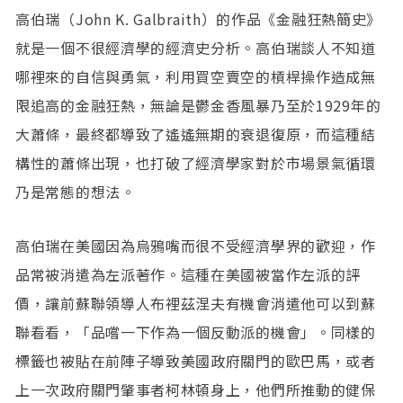
高伯瑞（John K. Galbraith）的作品《金融狂熱簡史》
就是一個不很經濟學的經濟史分析。高伯瑞談人不知道
哪裡來的自信與勇氣，利用買空賣空的槓桿操作造成無
限追高的金融狂熱，無論是鬱金香風暴乃至於1929年的
大蕭條，最終都導致了遙遙無期的衰退復原，而這種結
構性的蕭條出現，也打破了經濟學家對於市場景氣循環
乃是常態的想法。
高伯瑞在美國因為烏鴉嘴而很不受經濟學界的歡迎，作
品常被消遣為左派著作。這種在美國被當作左派的評
價，讓前蘇聯領導人布裡茲涅夫有機會消遣他可以到蘇
聯看看，「品嚐一下作為一個反動派的機會」。同樣的
標籤也被貼在前陣子導致美國政府關門的歐巴馬，或者
上一次政府關門肇事者柯林頓身上，他們所推動的健保