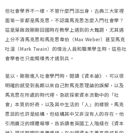
但社會學界不一樣，不管什麼門派出身，古典三大家裡
面第一家都是馬克思，不認識馬克思怎麼入門社會學？
這是葉啟政剛剛回國時在教學上遇到的大難題，尤其遇
上分不清馬克思和馬克思韋伯（Max Weber）甚至馬克
吐溫（Mark Twain）的情治人員和職業學生時，這些社
會學者也只能慨嘆秀才遇到兵。
是以，剛剛進入社會學門時，閱讀《資本論》，可以很
明確的感受到長期以來自己對馬克思理論的誤解，以及
馬克思在所處的時代裡，急欲探索資本流動中的「社
會」本質的好奇，以及其中生活的「人」的樣貌。馬克
思談的也許是結構，但結構其中又非沒有人的存在。他
引用廣泛的媒體報導，告訴讀者英國工人階級在《資本
論》撰述時期的真實處境。在中國資本主義高度成長的