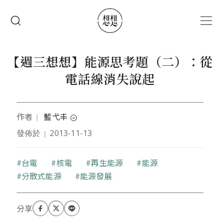
移至主內容
搜尋
【週三想想】能源思考題（二）：從
電話線消失說起
作者
藍弋丰
｜
expand_circle_down
發佈於
2013-11-13
｜
本文作者台灣大學醫學系畢業後，從事翻譯、撰稿及
圖文創作，業餘嗜好研究歷史，並關心全球財經產業
與環境等議題。曾任《國家地理雜誌》、台灣微軟、
關鍵字
台電
核電
再生能源
能源
集邦科技特約譯者，並有動畫、漫畫、插畫、書籍封
分散式能源
能源發展
面及插圖等作品。擔任PTT「架空歷史板」
(DummyHistory) 板主，著有《海角七號電影小
說》、歷史小說《明騎西行記》、歷史書籍《橡皮推
翻了滿清》。