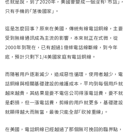
也就是說，到了2020年，美國會變成一個沒有｢市話｣，
只有手機的｢落後國家｣。
這是怎麼回事？原來在美國，傳統有線電話銅線，主要
受到無線通訊成為主流的影響，本來就正在式微，從
2000年到現在，已有超過1億條電話線斷線，到今年
底，預計只剩下1/4美國家庭有電話銅線。
而隨著用戶逐漸減少，造成惡性循環，使用者越少，電
話銅線與相關基礎建設的維護成本，平均到每個用戶就
越來越貴，其結果是要不電信公司得漲電話費，要不就
是虧損，但一漲電話費，剪線的用戶就更多，基礎建設
就顯得越大而無當，最後只能全部｢砍掉重練｣。
在美國，電話銅線已經越過了那個無可挽回的臨界點，