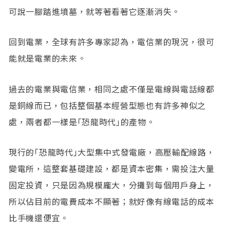
可說一腳踏進墳墓，就等著看著它逐漸消失。
回到電業，全球有許多專家認為，電信業的現況，很可
能就是電業的未來。
過去的電業與電信業，相同之處不僅是電線與電話線都
是銅線而已，包括整個基本經營型態也有許多神似之
處，兩者都一樣是｢恐龍時代｣的產物。
現行的｢恐龍時代｣大型集中式發電廠，高壓輸配線路，
變電所，這整套基礎建設，都是資本密集，需投注大量
固定投資，只是因為規模龐大，分攤到每個用戶身上，
所以佔目前的電費成本不顯著；就好像有線電話的成本
比手機還便宜。