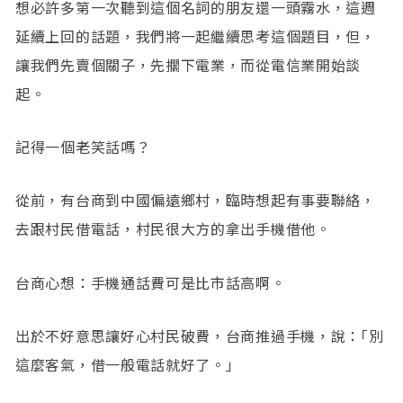
想必許多第一次聽到這個名詞的朋友還一頭霧水，這週
延續上回的話題，我們將一起繼續思考這個題目，但，
讓我們先賣個關子，先擱下電業，而從電信業開始談
起。
記得一個老笑話嗎？
從前，有台商到中國偏遠鄉村，臨時想起有事要聯絡，
去跟村民借電話，村民很大方的拿出手機借他。
台商心想：手機通話費可是比市話高啊。
出於不好意思讓好心村民破費，台商推過手機，說：｢別
這麼客氣，借一般電話就好了。｣