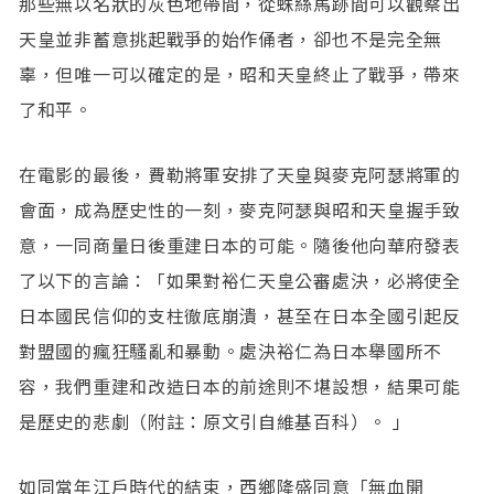
那些無以名狀的灰色地帶間，從蛛絲馬跡間可以觀察出
天皇並非蓄意挑起戰爭的始作俑者，卻也不是完全無
辜，但唯一可以確定的是，昭和天皇終止了戰爭，帶來
了和平。
在電影的最後，費勒將軍安排了天皇與麥克阿瑟將軍的
會面，成為歷史性的一刻，麥克阿瑟與昭和天皇握手致
意，一同商量日後重建日本的可能。隨後他向華府發表
了以下的言論：「如果對裕仁天皇公審處決，必將使全
日本國民信仰的支柱徹底崩潰，甚至在日本全國引起反
對盟國的瘋狂騷亂和暴動。處決裕仁為日本舉國所不
容，我們重建和改造日本的前途則不堪設想，結果可能
是歷史的悲劇（附註：原文引自維基百科）。 」
如同當年江戶時代的結束，西鄉隆盛同意「無血開