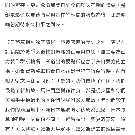
間的衝突，更是象徵著美日至今仍曖昧不明的情結。整
部電影也以費勒將軍與她在竹林間的嬉戲為終，更是暗
喻著期待永久和平之到來。
《日落真相》除了講述一段被忽略的歷史之外，更是在
討論關於戰爭之後撲朔迷離的正義與道德，雖主要為西
方製作群所拍攝，所道出的觀點卻包含了美日雙方的立
場，如當費勒將軍指責日本在戰爭犯下得惡行時，前首
相近衛文麿卻反問他：「是的，我們侵略了中國、我們
侵略了新加坡、馬來西亞與菲律賓，卻是從英國和你們
美國手中搶過來的。你們說我們殺人無數，但你們毀了
我們的兩座城市，讓日本無數的小孩成為孤兒，日本跟
其他列強，又有何不同？」近衛指出，要算清罪惡，沒
有人可以逃離，誰為天皇定罪，誰又為過去的殖民主義