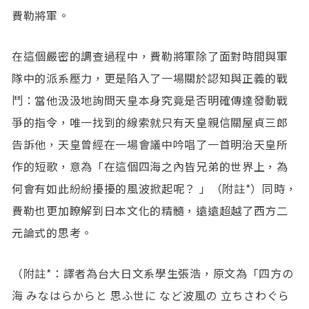
費勒將軍。
在這個嚴密的調查過程中，費勒將軍除了面對時間與軍
隊中的派系壓力，更是陷入了一場關於認知與正義的戰
鬥：當他汲汲地詢問天皇本身究竟是否明確傳達發動戰
爭的指令，唯一找到的線索就只有天皇親信關屋貞三郎
告訴他，天皇曾經在一場會議中吟唱了一首明治天皇所
作的短歌，意為「在這個四海之內皆兄弟的世界上，為
何會有如此紛紛擾擾的風波掀起呢？ 」（附註*）同時，
費勒也更加瞭解到日本文化的精髓，遠遠超越了西方二
元論式的思考。
（附註*：譯者為台大日文系學生張浩，原文為「四方の
海 みなはらからと 思ふ世に など波風の 立ちさわぐら