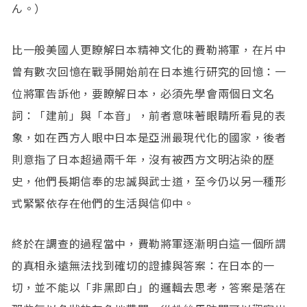
ん。）
比一般美國人更瞭解日本精神文化的費勒將軍，在片中
曾有數次回憶在戰爭開始前在日本進行研究的回憶：一
位將軍告訴他，要瞭解日本，必須先學會兩個日文名
詞：「建前」與「本音」，前者意味著眼睛所看見的表
象，如在西方人眼中日本是亞洲最現代化的國家，後者
則意指了日本超過兩千年，沒有被西方文明沾染的歷
史，他們長期信奉的忠誠與武士道，至今仍以另一種形
式緊緊依存在他們的生活與信仰中。
終於在調查的過程當中，費勒將軍逐漸明白這一個所謂
的真相永遠無法找到確切的證據與答案：在日本的一
切，並不能以「非黑即白」的邏輯去思考，答案是落在