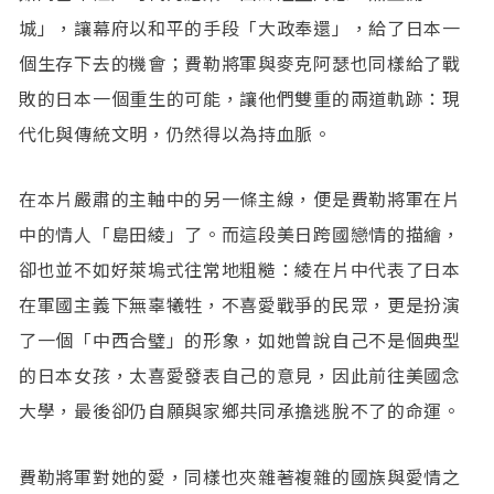
城」，讓幕府以和平的手段「大政奉還」，給了日本一
個生存下去的機會；費勒將軍與麥克阿瑟也同樣給了戰
敗的日本一個重生的可能，讓他們雙重的兩道軌跡：現
代化與傳統文明，仍然得以為持血脈。
在本片嚴肅的主軸中的另一條主線，便是費勒將軍在片
中的情人「島田綾」了。而這段美日跨國戀情的描繪，
卻也並不如好萊塢式往常地粗糙：綾在片中代表了日本
在軍國主義下無辜犧牲，不喜愛戰爭的民眾，更是扮演
了一個「中西合璧」的形象，如她曾說自己不是個典型
的日本女孩，太喜愛發表自己的意見，因此前往美國念
大學，最後卻仍自願與家鄉共同承擔逃脫不了的命運。
費勒將軍對她的愛，同樣也夾雜著複雜的國族與愛情之