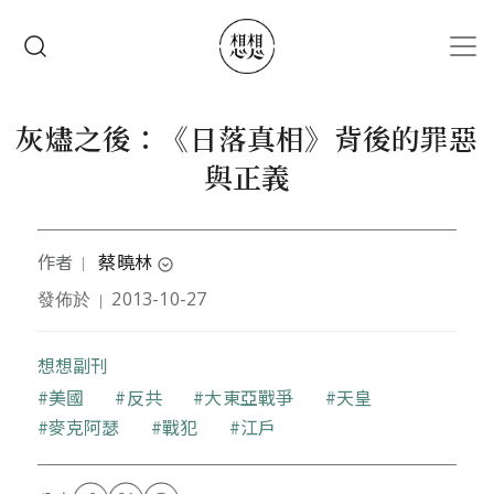
移至主內容
搜尋
灰燼之後：《日落真相》背後的罪惡
與正義
作者
蔡曉林
｜
expand_circle_down
發佈於
2013-10-27
｜
作者目前就讀台灣大學外國語文學系，雙主修社會學
系。在著迷於西方文化與文學之餘，也開始關注屬於
自己的土地以及她周遭的國家。
想想副刊
關鍵字
美國
反共
大東亞戰爭
天皇
麥克阿瑟
戰犯
江戶