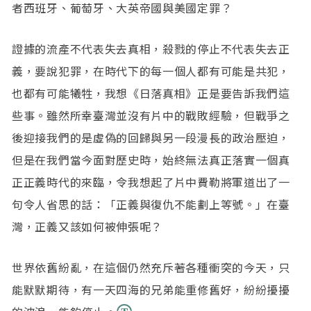
者西班牙、葡萄牙、大英帝國與美國定罪？
證據的流產不代表失去真相，殺戮的停止不代表失去正
義，要說犯罪，在時代下的每一個人都有可能是共犯，
也都有可能犧牲，我想《日落真相》正是要告訴我們這
些事。雖然所幸臺灣並沒有片中的戰敗經驗，但戰爭之
後迎接我們的是虛偽的回歸與另一段漫長的政治壓迫，
但是在我們當今面對歷史時，始終無法真正落實一個真
正正義時代的來臨，令我想起了片中費勒將軍道出了一
句令人省思的話：「正義與復仇不能劃上等號。」在臺
灣，正義又該如何被伸張呢？
世界依舊紛亂，在這個仍然充斥著各種衝突的今天，只
能默默期待，有一天四海的兄弟能重修舊好，紛紛擾擾