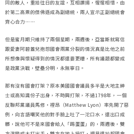
同的敵人，重拾往日的友誼，互相讚揚，惺惺相惜，由
於第二高票的傑佛遜成為副總統，兩人宣示正副總統會
齊心合力……
但是蜜月期只維持了兩個星期，兩週後，亞當斯就寫信
跟愛妻阿碧蓋兒抱怨國會兩黨分裂的情況真是比他之前
所想像與懷疑得到的情況都還要更糟，所有議題都變成
是政黨決戰，壁壘分明，永無寧日。
那有沒有國會打架？原本美國國會議員多半是大地主紳
士或高知識份子出身，不時興打架，不過1798年，一個
反聯邦黨議員馬修‧裡昂（Matthew Lyon）率先開了惡
例，向言語嘲笑他的對手臉上吐了一沱口水，還出口成
髒，說他可不是來國會給人「踢蛋蛋」的，兩週後，雙
方演變成大打出手，雙方在地上扭打，裡昂還抄起國會