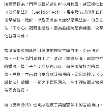
漢彌爾頓為了鬥爭反聯邦黨無所不用其亟，甚至還推動
《反煽動法》（Sedition Act），規定發表或印刷任何
攻擊總統、政府，以及國會的言論都是違法的，但是立
法「不小心」獨漏副總統，因為副總統是傑佛遜，攻擊
他就沒關係。
當漢彌爾頓如此明目彰膽的侵害言論自由，更玩法弄
權，一切只為鬥臭對手時，激起了輿論反彈，原本中立
的媒體，這下子全倒向反聯邦黨，而在國會打架的馬
修‧裡昂，本來政治生命應該完蛋的，卻因為違反《反
煽動法》被關，一關之下選票湧入，在牢裡反而又當選
為國會議員。
而《反煽動法》也明顯違反了美國憲法中的言論自由，