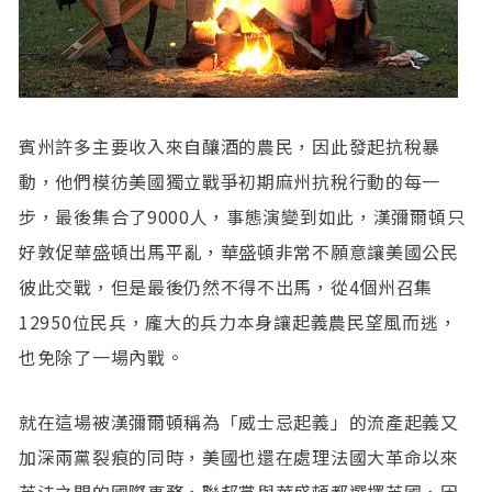
賓州許多主要收入來自釀酒的農民，因此發起抗稅暴
動，他們模彷美國獨立戰爭初期麻州抗稅行動的每一
步，最後集合了9000人，事態演變到如此，漢彌爾頓只
好敦促華盛頓出馬平亂，華盛頓非常不願意讓美國公民
彼此交戰，但是最後仍然不得不出馬，從4個州召集
12950位民兵，龐大的兵力本身讓起義農民望風而逃，
也免除了一場內戰。
就在這場被漢彌爾頓稱為「威士忌起義」的流產起義又
加深兩黨裂痕的同時，美國也還在處理法國大革命以來
英法之間的國際事務，聯邦黨與華盛頓都選擇英國，因