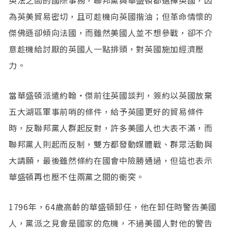
為英美貿易密切，且可趁機向英國揩油；但革命情懷的
傑佛遜卻傾向法國，而雖然美國人並不想參戰，卻不介
意趁機給討厭的英國人一點排頭，對英國施加經濟壓
力。
當華盛頓派遣約翰・傑前往英國談判，簽約以英國放棄
五大湖區軍事前哨的條件，給予英國更好的貿易條件
時，反聯邦黨人群起反對，許多美國人也大表不滿，而
聯邦黨人則起而反制，雙方都發動媒體戰、群眾活動與
大請願，最後雖然條約在國會中險勝通過，但這也表示
華盛頓再也壓不住兩黨之間的衝突。
1796年，64歲高齡的華盛頓卸任，他在卸任時警告美國
人，黨派之見會是國家的危機，不過美國人對他的警告