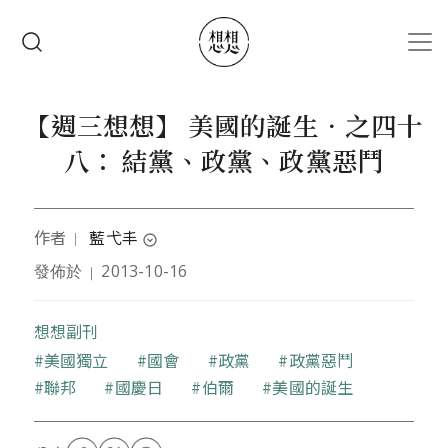
移至主內容
搜尋
【週三想想】 美國的誕生‧之四十
八： 結黨、政黨、政黨惡鬥
作者
藍弋丰
｜
expand_circle_down
發佈於
2013-10-16
｜
本文作者台灣大學醫學系畢業後，從事翻譯、撰稿及
圖文創作，業餘嗜好研究歷史，並關心全球財經產業
與環境等議題。曾任《國家地理雜誌》、台灣微軟、
想想副刊
集邦科技特約譯者，並有動畫、漫畫、插畫、書籍封
關鍵字
美國獨立
國會
政黨
政黨惡鬥
面及插圖等作品。擔任PTT「架空歷史板」
聯邦
國慶日
伯爾
美國的誕生
(DummyHistory) 板主，著有《海角七號電影小
說》、歷史小說《明騎西行記》、歷史書籍《橡皮推
翻了滿清》。