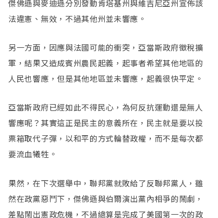
傑佛遜與麥迪遜分別發動肯塔基州與維吉尼亞州宣佈該
法違憲、無效，不過其他州並未響應。
另一方面，因應與法國可能的衝突，亞當斯政府徵稅擴
軍，結果又造成賓州農民起義，起事者希望其他地區的
人民也響應，但是其他地區並未響應，起義很快平定。
亞當斯政府已經如此不得民心，為何反抗運動還是無人
響應呢？其實這正是民主的意義所在，民主就是要以投
票箱取代子彈，以和平的方式輪替政權，而不是每次都
要流血犧牲。
果然，在下次選舉中，聯邦黨就敗給了反聯邦黨人，雖
然在政黨惡鬥下，傑佛遜與伯爾演出黨內相爭的鬧劇，
差點鬧出憲政危機，不過總算是完成了美國第一次的政