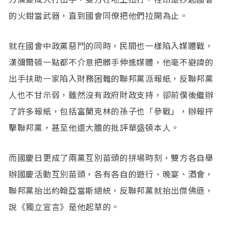
的火鉗當武器，直到國會同僚把他們拉開為止。
就在國會中政黨惡鬥的同時，民間也一樣陷入媒體戰，
漢彌爾頓一點都不介意把髒手伸進媒體，他毫不避諱的
出手扶助一家陷入財務困難的聯邦黨派報紙，反聯邦黨
人也不甘示弱，雖然沒有政府財政支持，卻前僕後繼辦
了許多報紙，包括富蘭克林的孫子也「參戰」，辦報抨
擊聯邦黨，甚至他還大膽的批評華盛頓本人。
而國慶日更成了兩黨互別苗頭的拼場時刻，雙方各自舉
辦國慶活動互別苗頭，各有各自的遊行、晚宴、酒會，
聯邦黨抬出約翰亞當斯總統，反聯邦黨就抬出傑佛遜，
說《獨立宣言》是他起草的。