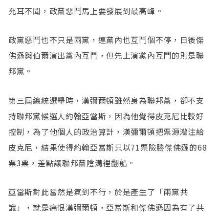
充耳不聞，政黨惡鬥馬上要發展到最高峰。
政黨惡鬥也不只是兩黨，連黨內也互鬥個不停，日後傑
佛遜與伯爾演出黨內互鬥，但先上演黨內互鬥的則是聯
邦黨。
第三屆總統選舉時，漢彌爾頓雖然身為聯邦黨，卻不支
持聯邦黨候選人約翰亞當斯，因為他覺得皮克尼比較好
控制，為了他個人的政治算計，漢彌爾頓把票源灌注給
皮克尼，結果使得約翰亞當斯只以71票險勝傑佛遜的68
票3票，差點讓聯邦黨陰溝裡翻船。
亞當斯對此當然是氣到不行，於是產生了「兩黨共
識」，就是痛恨漢彌爾頓，亞當斯和傑佛遜因為有了共