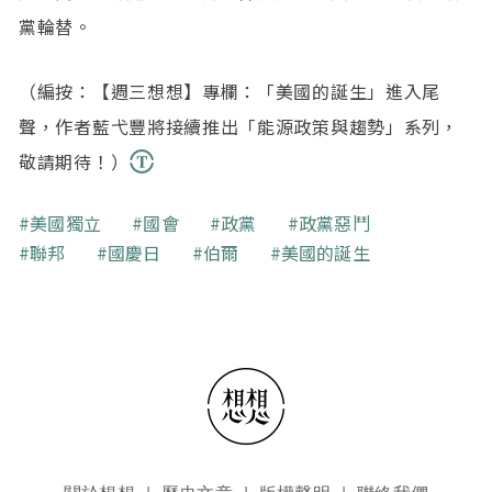
黨輪替。
（編按：【週三想想】專欄：「美國的誕生」進入尾
聲，作者藍弋豐將接續推出「能源政策與趨勢」系列，
敬請期待！）
關鍵字
美國獨立
國會
政黨
政黨惡鬥
聯邦
國慶日
伯爾
美國的誕生
頁尾選單