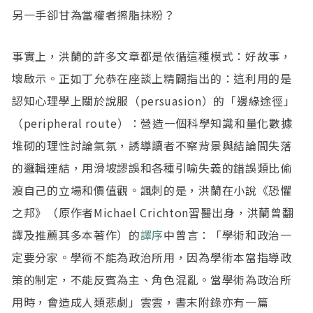
另一手卻甘為當權者擦脂抹粉？
事實上，洪蘭的許多文章都是依循這種模式：好故事，
壞啟示。正如丁允恭在座談上精闢指出的：這利用的是
認知心理學上關於說服（persuasion）的「邊緣途徑」
（peripheral route）：營造一個科學知識和量化數據
堆砌的理性討論氣氛，誘導讀者不察背景與結論間失落
的邏輯連結，用滑坡謬誤和各種引喻失義的錯誤類比偷
渡自己的立場和價值觀。諷刺的是，洪蘭在小說《恐懼
之邦》（原作者Michael Crichton習醫出身，洪蘭曾翻
譯及推薦其多本著作）的
譯序
中曾言：「學術和政治一
定要分家。學術不能為政治所用，因為學術本當指導政
策的制定，不能反賓為主、角色混亂。當學術為政治所
用時，會造成人類悲劇」雲雲，書末附錄亦有一篇