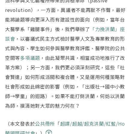
派科學與文化霸權所帶來的消極革命（passive
revolution），一方面，異議者不能再默不作聲，最好
能將論題導向更深入而有建設性的面向（例如，當年台
大醫學系「雞腿事件」後，我們舉辦了
「力挽洪蘭」座
談會
，以審議式民主方式檢討醫學人文及專業教育的形
式與內容、學生如何參與醫學教育評鑑、醫學院的公共
空間等
多項議題
，由此凝聚共識，相當成功地推行了改
革方案）；另一方面，我們更必須深刻研究，這些「社
會賢達」如何形成派閥和複合體，又是運用何種策略對
社會形成如此綿密的影響（例如，「出版社→國中小教
師→學童」的迴路）。如果不能打倒洪蘭，何妨以洪蘭
為師，摸清她對大眾的魅力何在？
（本文發表於
公共冊所
「
超譯/超越/超克洪蘭/紅藍/Ho
蘭國際研討會
」）