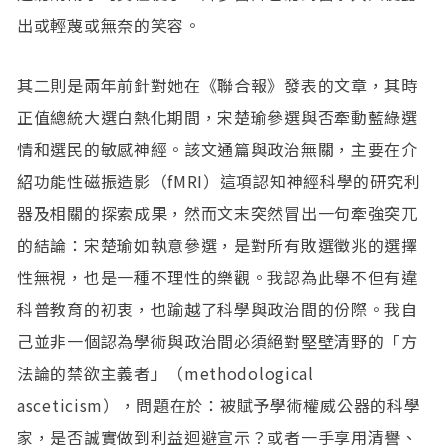
出或輕蔑或無奈的笑容。
其二則是兩年前針對她在《聯合報》發表的文章，其時
正值總統大選白熱化期間，宋楚瑜參選與否牽動藍綠選
情和選民的敏感神經。該文通篇與政治無關，主要在介
紹功能性磁振造影（fMRI）這項認知神經科學的研究利
器及相關的探索成果，然而文末突然冒出一句牽強突兀
的結論：宋楚瑜如執意參選，是對所有敗選徵兆的選擇
性無視，也是一種不理性的樂觀。我認為此舉不但有違
科普教育的初衷，也踰越了科學與政治間的份際。我自
己並非一個認為學術與政治間必須絕對堅壁清野的「方
法論的禁欲主義者」（methodological
asceticism），問題在於：被賦予學術權威公器的科學
家，是否誠實做到利益迴避宣示？或者一手享用清譽、