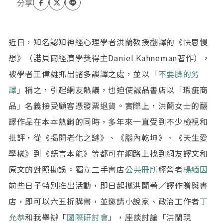
近日，知名認知神經心理學者洪蘭教授翻譯的《快思慢
想》（諾貝爾經濟學獎得主Daniel Kahneman著作），
被學者王偉雄抓出諸多誤譯之處，並以「
不要臉的劣
譯
」稱之，引起網友熱議，也迫使誠品書店以「瑕疵商
品」名義接受顧客憑發票退貨。實際上，洪蘭女士的翻
譯作品在本本熱銷的同時，多年來一直受到不少檢視和
批評，從《揭開老化之謎》、《腦內乾坤》、《天生愛
學樣》到《語言本能》等都可在網路上找到網友譯文和
原文的對照勘誤。獨立二手書店
公共冊所
經營者
楊緬因
前些日子特別推出活動，即日起攜洪蘭著／譯作贈與書
店，即可以六五折購書，並邀請小說家、政治工作者
丁
允恭
和我舉辦「
國際研討會
」，座談討論「洪蘭現