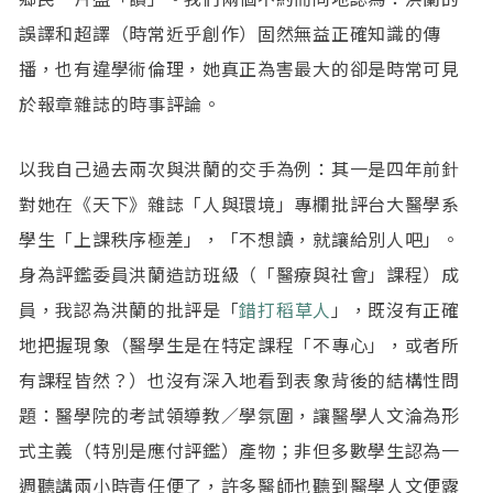
誤譯和超譯（時常近乎創作）固然無益正確知識的傳
播，也有違學術倫理，她真正為害最大的卻是時常可見
於報章雜誌的時事評論。
以我自己過去兩次與洪蘭的交手為例：其一是四年前針
對她在《天下》雜誌「人與環境」專欄批評台大醫學系
學生「上課秩序極差」，「不想讀，就讓給別人吧」。
身為評鑑委員洪蘭造訪班級（「醫療與社會」課程）成
員，我認為洪蘭的批評是「
錯打稻草人
」，既沒有正確
地把握現象（醫學生是在特定課程「不專心」，或者所
有課程皆然？）也沒有深入地看到表象背後的結構性問
題：醫學院的考試領導教／學氛圍，讓醫學人文淪為形
式主義（特別是應付評鑑）產物；非但多數學生認為一
週聽講兩小時責任便了，許多醫師也聽到醫學人文便露