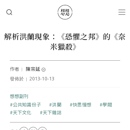
移至主內容
搜尋
解析洪蘭現象：《恐懼之邦》的《奈
米獵殺》
作者
陳宗延
｜
expand_circle_down
發佈於
2013-10-13
｜
作者為台大醫學系學生、台大勞工社成員。
想想副刊
關鍵字
公共知識份子
洪蘭
快思慢想
學閥
天下文化
天下雜誌