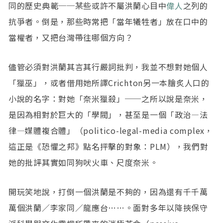
同的歷史典範──某些或許不屬洪蘭心目中
偉人
之列的
抗爭者。倒是，那些時常把「當年犧牲者」放在口中的
當權者，又把台灣帶往哪個方向？
儘管必須對洪蘭其言其行嚴詞批判，我並不想對她個人
「獵巫」，或者借用她所譯Crichton另一本膾炙人口的
小說的名字：對她「奈米獵殺」──之所以說是奈米，
是因為相對於巨大的「學閥」，甚至是一個「政治—法
律—媒體複合體」（politico-legal-media complex，
這正是《恐懼之邦》點名抨擊的對象：PLM），我們對
她的批評其實如同狗吠火車、尺度奈米。
開玩笑地說，打倒一個洪蘭是不夠的，因為還有千千萬
萬個洪蘭／李家同／龍應台……。面對多年以降挾保守