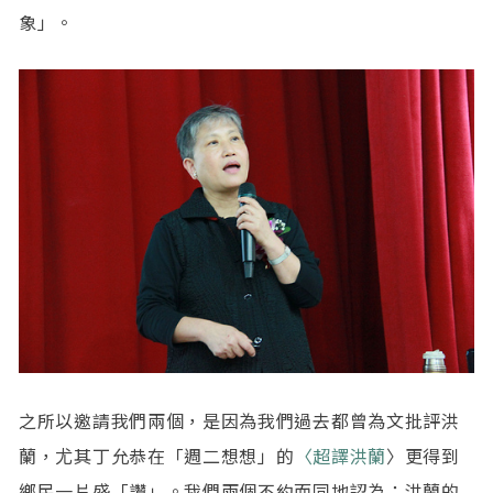
象」。
之所以邀請我們兩個，是因為我們過去都曾為文批評洪
蘭，尤其丁允恭在「週二想想」的
〈超譯洪蘭
〉更得到
鄉民一片盛「讚」。我們兩個不約而同地認為：洪蘭的