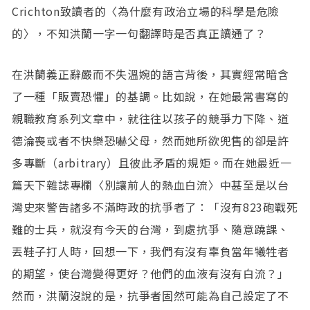
Crichton致讀者的〈為什麼有政治立場的科學是危險
的〉，不知洪蘭一字一句翻譯時是否真正讀通了？
在洪蘭義正辭嚴而不失溫婉的語言背後，其實經常暗含
了一種「販賣恐懼」的基調。比如說，在她最常書寫的
親職教育系列文章中，就往往以孩子的競爭力下降、道
德淪喪或者不快樂恐嚇父母，然而她所欲兜售的卻是許
多專斷（arbitrary）且彼此矛盾的規矩。而在她最近一
篇天下雜誌專欄〈別讓前人的熱血白流〉中甚至是以台
灣史來警告諸多不滿時政的抗爭者了：「沒有823砲戰死
難的士兵，就沒有今天的台灣，到處抗爭、隨意蹺課、
丟鞋子打人時，回想一下，我們有沒有辜負當年犧牲者
的期望，使台灣變得更好？他們的血液有沒有白流？」
然而，洪蘭沒說的是，抗爭者固然可能為自己設定了不