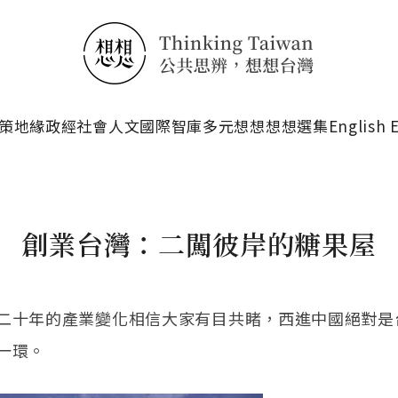
搜尋
策
地緣政經
社會人文
國際智庫
多元想想
想想選集
English 
創業台灣：二闖彼岸的糖果屋
二十年的產業變化相信大家有目共睹，西進中國絕對是
一環。