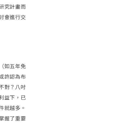
研究計畫而
討會進行交
（如五年免
或許認為布
不對？八吋
利益下，已
件就越多。
掌握了重要