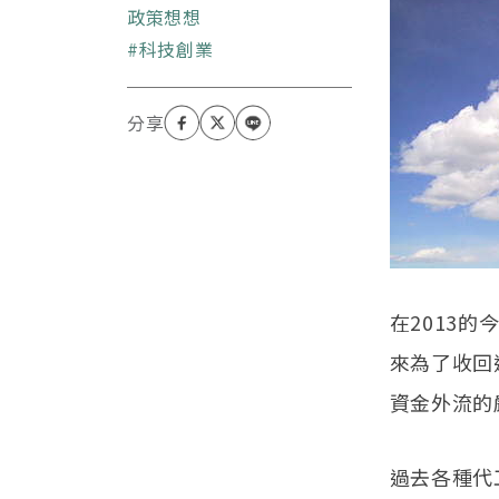
充飢、有閒寫文聊聊時
政策想想
事。現專注於教育育成與
關鍵字
科技創業
科技創業。個人臉書：
www.facebook.com/bl
eaksolitude
。費德智庫
共同創辦人暨專欄作家。
在2013
來為了收回
資金外流的
過去各種代