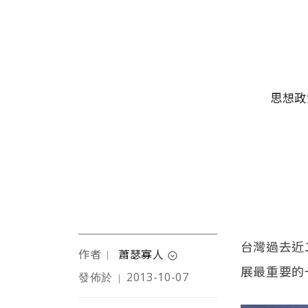
移至主內容
主選單
思想政
台灣過去近
作者
蕭瑟寡人
｜
expand_circle_down
展最重要的
發佈於
2013-10-07
｜
典型「好事不出門，壞事
傳千里」個案。沒事看書