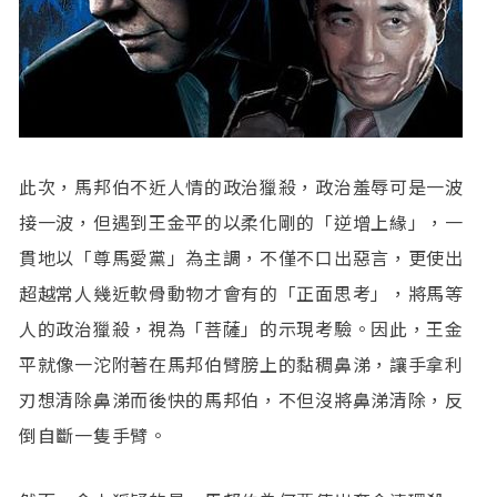
此次，馬邦伯不近人情的政治獵殺，政治羞辱可是一波
接一波，但遇到王金平的以柔化剛的「逆增上緣」，一
貫地以「尊馬愛黨」為主調，不僅不口出惡言，更使出
超越常人幾近軟骨動物才會有的「正面思考」，將馬等
人的政治獵殺，視為「菩薩」的示現考驗。因此，王金
平就像一沱附著在馬邦伯臂膀上的黏稠鼻涕，讓手拿利
刃想清除鼻涕而後快的馬邦伯，不但沒將鼻涕清除，反
倒自斷一隻手臂。