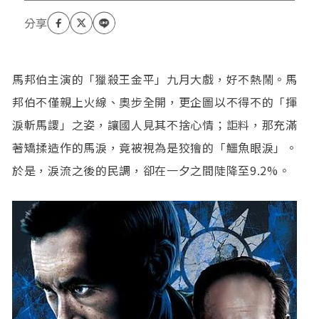
馬邦伯主演的「獵殺王金平」九月大戲，好不熱鬧。馬
邦伯不僅親上火線、奧步全開，更企圖以不得不的「揮
淚斬馬謖」之姿，讓國人見其不捨心情；詎料，那充滿
著矯揉造作的馬淚，竟被視為是狡獪的「鱷魚眼淚」。
於是，淚流之後的民調，卻在一夕之間陡降至9.2%。