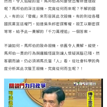
然而，令人狐疑的是，馬邦伯為何要使出奪命連環殺
呢？馬邦伯的深沈殺機，究竟從何而來呢？不解的國
人，有的以「發瘋」來形容其此次殺機，有的則從各種
國民黨宮廷權鬥，如連吳朱郝密謀奪權，殺王以斷密謀
等等，給予此一費解的「千刀萬裡追」一個答案。
不論如何，馬邦伯的致命殺機，依舊令人費解。縱使，
馬邦伯一貫的行為與邏輯怪誕到讓人懷疑其腦已殘，然
客觀而論，仍必須將馬氏當「人」看，從社會科學的角
度分析其此次獵王殺機，究竟從何而生呢？！