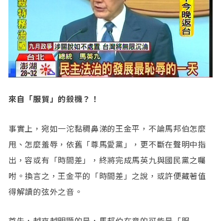
來自「服貿」的殺機？！
事實上，宛如一沱黏稠鼻涕的王金平，不論馬邦伯怎麼
甩、怎麼羞辱，依舊「尊馬愛黨」，更不斷在聲明中指
出，容或有「時間差」，終將完成馬英九與國民黨之囑
咐。換言之，王金平的「時間差」之說，或許便藏著值
得解讀的弦外之音。
首先，越來越明顯的是，馬邦伯在意的可能是「服