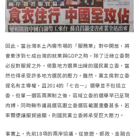
因此，當台灣本土內需市場的「服務業」對中開放，將
會牽涉到七成台灣的就業與GDP之時，除了泛綠立委勢
必反對服貿之外，倚靠地方選票出線的國民黨立委，當
然也得承受許多地方選民的壓力。雖然，黨主席對立委
提名有主導權，且2014的「七合一」選舉並不包括立
委，但單一選區兩票制之後，區域立委的選舉早已呈現
肉搏，同時縣市議員選區跟立委選區範圍重疊甚多，若
率爾便讓服貿過關，則國民黨立委將承受巨大壓力。
事實上，先前18項的兩岸協議，從旅遊、郵政、金融合