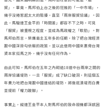
貿」，畢竟，馬邦伯上台之後的狂推的「一中市場」，
幾乎沒捲惹起太大的阻擾，直至「兩岸服貿協議」。因
此，馬騜連王金平的「時間差」都容不下之時，可見
「服貿」被重視之程度，並成為馬政權之「軟肋」。對
馬邦伯而言，榮膺島主五年多的任期，除了把台灣經濟
跟中國深掛勾依賴的政策，並以此借用中國來裹脅台灣
資本家挺馬之外，幾乎沒有任何作為。
由此可知，馬邦伯在五年之內砌造18道中台兩岸之間的
兩岸協議堤防，一旦「服貿」成了缺口破洞，則這個五
年費力地把台灣跟中國連結的堤防，將徹底潰堤而白費
並提前「權力跛腳」。
事實上，縱連王金平本人對馬邦伯的致命殺機都深感困