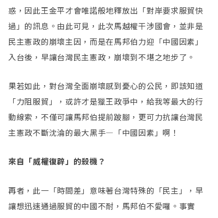
惑，因此王金平才會唯諾般地釋放出「對岸要求服貿快
過」的訊息。由此可見，此次馬越權干涉國會，並非是
民主憲政的崩壞主因，而是在馬邦伯力迎「中國因素」
入台後，早讓台灣民主憲政，崩壞到不堪之地步了。
果若如此，對台灣全面崩壞感到憂心的公民，即該知道
「力阻服貿」，或許才是獵王政爭中，給我等最大的行
動線索，不僅可讓馬邦伯提前跛腳，更可力抗讓台灣民
主憲政不斷沈淪的最大黑手—「中國因素」啊！
來自「威權復辟」的殺機？
再者，此一「時間差」意味著台灣特殊的「民主」，早
讓想迅速通過服貿的中國不耐，馬邦伯不愛囉。事實