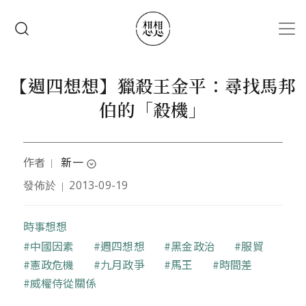
移至主內容
搜尋
【週四想想】獵殺王金平：尋找馬邦
伯的「殺機」
作者
新一
｜
expand_circle_down
發佈於
2013-09-19
｜
目前是教育工作者，曾經幹過記者、教過書、作過研
究，喜歡田野調查。
時事想想
關鍵字
中國因素
週四想想
黑金政治
服貿
憲政危機
九月政爭
馬王
時間差
威權侍從關係