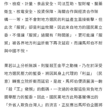
作、檢疫、計量、食品安全、司法互助、智財權、醫藥
衛生、核電安全、投資保障、海關合作與經濟合作架
構……等，並不會對地方選民的利益產生直接衝擊，但
此次「服貿」卻是利益攸關，因此來自地方的國民黨立
委，不僅讓「服貿」過關有「時間差」，更可能讓「服
貿」被各界地方利益折衝下再次延宕，而讓馬邦伯不耐
與中國不悅。
果若以上分析無誤，則獵殺王金平之動機，乃在於深受
地方選民壓力的藍委，將因其身上代理的「利益」（民
意）轉進立院折衝而延宕，是故，馬邦伯便須展演一齣
「殺『王』儆猴」的戲碼，一次過的收服這些背負地方
選舉壓力的藍委。因此，國民黨地方此時基層傳出的
「外省人欺負台灣人」的流言，正反應出馬邦伯企圖將