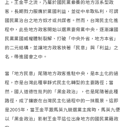
上，王金平之流，乃屬於國民黨絭養的地方派系型政
客，長期戮力服膺於黨國利益，並從中牟取私利，可謂
國民黨治台之地方奴才或共謀者。然而，台灣民主化進
程中，此些地方政客開始以選票要脅黨中央，逐漸讓國
民黨黨國威權體制裂解、打破「中央外省，地方本省」
的二元結構，並讓地方政客挾著「民意」與「利益」之
名，帶進國會之中。
當「地方民意」尾隨地方政客進駐中央，是本土化的過
程，亦是台灣此種寧靜式民主化轉型的主要路徑；當
然，國人道德性批判的「黑金政治」，也是尾隨著此種
路徑，成了鑲嵌在台灣民主化過程中的一抹風景。這即
是2005年，當王金平跟馬英九競選黨主席時，馬英九便
以「黑金政治」影射王金平這位出身地方的國民黨籍政