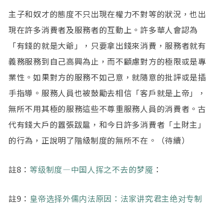
主子和奴才的態度不只出現在權力不對等的狀況，也出
現在許多消費者及服務者的互動上。許多華人會認為
「有錢的就是大爺」，只要拿出錢來消費，服務者就有
義務服務到自己高興為止，而不顧慮對方的極限或是專
業性。如果對方的服務不如己意，就隨意的批評或是插
手指導。服務人員也被鼓勵去相信「客戶就是上帝」，
無所不用其極的服務這些不尊重服務人員的消費者。古
代有錢大戶的囂張跋扈，和今日許多消費者「土財主」
的行為，正說明了階級制度的無所不在。（待續）
註8：
等级制度—中国人挥之不去的梦魇
：
註9：
皇帝选择外儒内法原因：法家讲究君主绝对专制