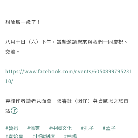
想論壇一歲了！
八月十日（六）下午，誠摯邀請您來與我們一同慶祝、
交流。
https://www.facebook.com/events/6050899795231
10/
專欄作者讀者見面會｜張睿銓〈囡仔〉募資感恩之旅首
站
關鍵字
魯迅
儒家
中國文化
孔子
孟子
秦始皇
封建制度
柏楊