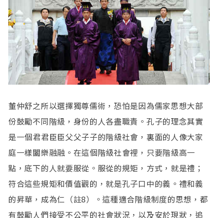
董仲舒之所以選擇獨尊儒術，恐怕是因為儒家思想大部
份鼓勵不同階級，身份的人各盡職責。孔子的理念其實
是一個君君臣臣父父子子的階級社會，裏面的人像大家
庭一樣闔樂融融。在這個階級社會裡，只要階級高一
點，底下的人就要服從。服從的規矩，方式，就是禮；
符合這些規矩和價值觀的，就是孔子口中的義。禮和義
的昇華，成為仁（註8）。這種適合階級制度的思想，都
有鼓勵人們接受不公平的社會狀況，以及安於現狀，追