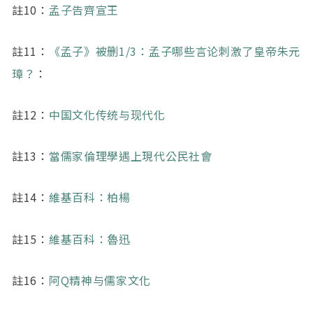
註10：
孟子告齊宣王
註11：
《孟子》被删1/3：孟子哪些言论刺激了皇帝朱元
璋？
：
註12：
中国文化传统与现代化
註13：
當儒家倫理學遇上現代公民社會
註14：
維基百科：柏楊
註15：
維基百科：魯迅
註16：
阿Q精神与儒家文化