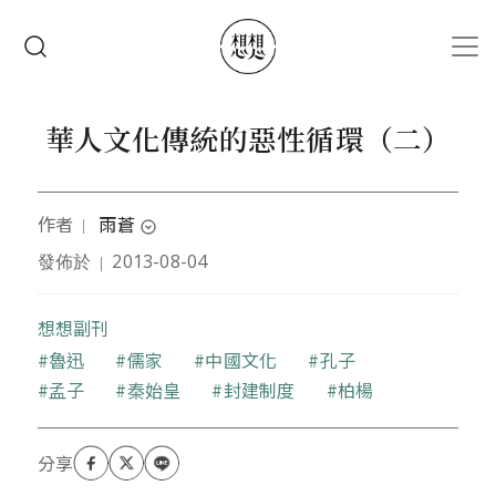
移至主內容
搜尋
華人文化傳統的惡性循環（二）
作者
雨蒼
｜
expand_circle_down
發佈於
2013-08-04
｜
自由軟體工作者、公民記者，現任職於數位經濟暨產
業發展協會。
想想副刊
關鍵字
魯迅
儒家
中國文化
孔子
孟子
秦始皇
封建制度
柏楊