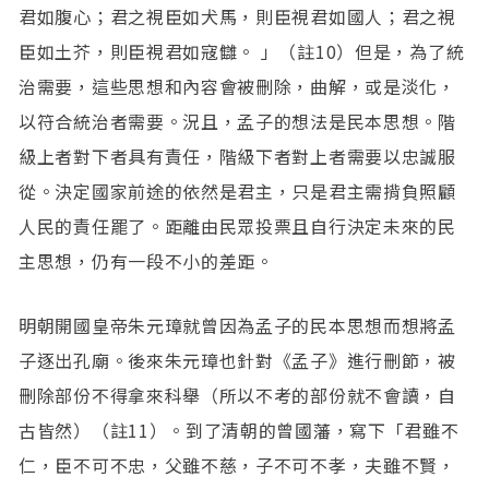
君如腹心；君之視臣如犬馬，則臣視君如國人；君之視
臣如土芥，則臣視君如寇讎。 」（註10）但是，為了統
治需要，這些思想和內容會被刪除，曲解，或是淡化，
以符合統治者需要。況且，孟子的想法是民本思想。階
級上者對下者具有責任，階級下者對上者需要以忠誠服
從。決定國家前途的依然是君主，只是君主需揹負照顧
人民的責任罷了。距離由民眾投票且自行決定未來的民
主思想，仍有一段不小的差距。
明朝開國皇帝朱元璋就曾因為孟子的民本思想而想將孟
子逐出孔廟。後來朱元璋也針對《孟子》進行刪節，被
刪除部份不得拿來科舉（所以不考的部份就不會讀，自
古皆然）（註11）。到了清朝的曾國藩，寫下「君雖不
仁，臣不可不忠，父雖不慈，子不可不孝，夫雖不賢，