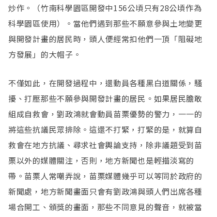
炒作。（竹南科學園區開發中156公頃只有28公頃作為
科學園區使用）。當他們遇到那些不願意參與土地變更
與開發計畫的居民時，頭人便經常扣他們一頂「阻礙地
方發展」的大帽子。
不僅如此，在開發過程中，還動員各種黑白道關係，騷
擾、打壓那些不願參與開發計畫的居民。如果居民膽敢
組成自救會，劉政鴻就會動員苗栗優勢的警力，一一的
將這些抗議民眾排除。這還不打緊，打緊的是，就算自
救會在地方抗議、尋求社會輿論支持，除非議題受到苗
栗以外的媒體關注，否則，地方新聞也是輕描淡寫的
帶。苗栗人常嘲弄說，苗栗媒體幾乎可以等同於政府的
新聞處，地方新聞畫面只會有劉政鴻與頭人們出席各種
場合開工、頒獎的畫面，那些不同意見的聲音，就被當