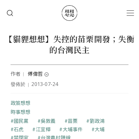
移至主內容
搜尋
【貓貍想想】失控的苗栗開發；失衡
的台灣民主
作者
傅偉哲
｜
expand_circle_down
發佈於
2013-07-24
｜
苗栗後生、清華大學社會學研究所碩士生。2010年因
為參與大埔事件與大埔農民一起北上抗爭，受到許多
衝擊進而開始反思成長的過程，想想有沒有回苗栗做
政策想想
點事情的可能。
時事想想
關鍵字
國民黨
吳敦義
苗栗
劉政鴻
石虎
江宜樺
大埔事件
大埔
禁閉室
台灣農村陣線