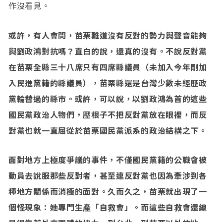
作沒看見。
或許，有人會問，苗栗難道沒有反對的勢力與聲音能夠
與劉政鴻對抗嗎？直白的說，還真的沒有。不說反對黨
在苗栗全縣三十八席只有四席縣議員（未加入今年剛加
入民進黨籍的縣議員），苗栗縣還是台灣少數未經歷政
黨輪替過的縣市。或許，可以說，以劉政鴻為首的這些
國民黨政治人物們，壓根子不把反對黨放在眼裡，而反
對黨也就一直屈從於苗栗國民黨派系的政治結構之下。
面對地方上極度爭議的事件，不僅國民黨籍的公職會被
動員去說服那些反對者，甚至連反對黨也因為牽涉到各
種地方關係而消極的面對。久而久之，苗栗就出現了一
個怪現象：她專門生產「自救會」。而這些自救會還總