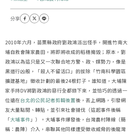
2010年六月，苗栗縣政府劉政鴻派出怪手，開進竹南大
埔自救會陳家農田，將即將收成的稻穗搗毀；原本，劉
政鴻以為這只是又一次聯合地方警、政、媒勢力，像是
黑道行凶般，「殺人不留活口」的拔除「竹南科學園區
擴建基地」徵收計劃的最後24根釘子。誰知道，大埔陳
家手持DV將劉政鴻的惡行全都錄下來，並恰巧的透過一
位遠在
台北的公民記者剪輯後置
後，丟上網路，引發網
友大量點閱、轉貼，並引來社會撻伐（這起事件後稱
「
大埔事件
」）。大埔事件爆發後，台灣農村陣線（簡
稱：農陣）介入，串聯其他同樣遭受徵收威脅的後龍灣