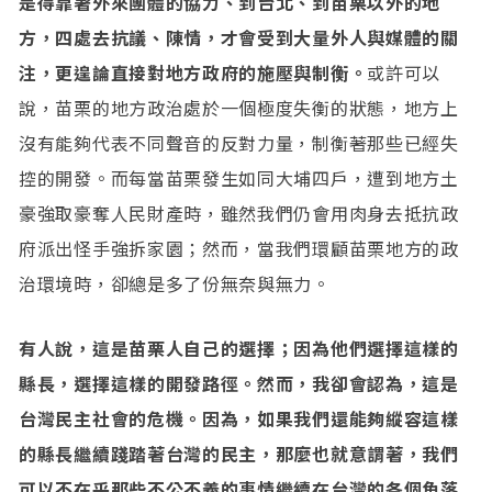
是得靠著外來團體的協力、到台北、到苗栗以外的地
方，四處去抗議、陳情，才會受到大量外人與媒體的關
注，更遑論直接對地方政府的施壓與制衡。
或許可以
說，苗栗的地方政治處於一個極度失衡的狀態，地方上
沒有能夠代表不同聲音的反對力量，制衡著那些已經失
控的開發。而每當苗栗發生如同大埔四戶，遭到地方土
豪強取豪奪人民財產時，雖然我們仍會用肉身去抵抗政
府派出怪手強拆家園；然而，當我們環顧苗栗地方的政
治環境時，卻總是多了份無奈與無力。
有人說，這是苗栗人自己的選擇；因為他們選擇這樣的
縣長，選擇這樣的開發路徑。然而，我卻會認為，這是
台灣民主社會的危機。因為，如果我們還能夠縱容這樣
的縣長繼續踐踏著台灣的民主，那麼也就意謂著，我們
可以不在乎那些不公不義的事情繼續在台灣的各個角落