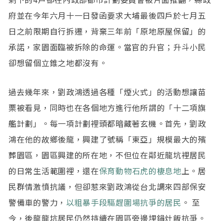
府並在今年六月十一日發函要求大埔最後四戶於七月五
日之前限期自行拆遷，背棄三年前「原地原屋保留」的
承諾，家園面臨被拆除的命運。當官的升官；升斗小民
卻想留個立錐之地都沒有。
過去幾年來，劉政鴻透過各種「煙火式」的活動想讓苗
栗被看見，同時也在各個地方進行他所謂的「十二項旗
艦計劃」。每一項計劃裡頭都暗藏著玄機。首先，劉政
鴻在他的故鄉後龍，興建了號稱「東亞」規模最大的殯
葬園區，園區興建的所在地，不但位在鄰近龍坑裡居民
的日常生活範圍裡，還在
保育動物石虎的棲息地
上。居
民群情激憤抗議，但卻惹來劉政鴻從台北調來四部保安
警備車的警力，
以粗暴手段驅趕圍場抗爭的居民
。 至
今，後龍龍坑居民仍然持續在園區旁邊埋鍋灶飯抗爭。