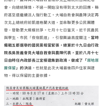
會，向總統陳情，不過一開始沒有得到太大的回應，縣
府甚至還繼續派人強行動工。大埔自救會與農陣決定再
次北上總統府前凱達格蘭大道，並串聯更多公民團體
發，發動更大規模抗爭。七月十七日當天，近千民農民
與學生、市民「夜宿凱道」，引發輿論高度關注。
當時
備戰五都選舉的國民黨相當緊張，總算於十九日由行政
院長吳敦義會見大埔自救會與農陣代表，並於八月十七
日由時任內政部長江宜樺邀集劉政鴻，做成了「
原地原
屋保留
」的決
議。也就是此次大埔最後四戶住家與建
物，得以保留的主要依據。