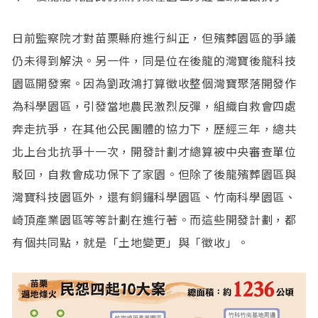
日前監察院才對苗栗縣府進行糾正，但殯葬園區的爭議
仍未得到解決。另一件，同是位在後龍的灣寶後龍科技
園區開發案。因為劉政鴻打算徵收整個灣寶聚落開發作
為科學園區，引發當地農民激烈反彈，組織自救會四處
奔走抗爭，在其他公民團體的協力下，歷經三年，總共
北上台北抗爭十一次，開發計劃才總算被中央審查單位
駁回，自救會成功保下了家園。但除了後龍殯葬園區與
灣寶科技園區外，還有銅鑼科學園區、竹南科學園區、
崎頂產業園區等等計劃在進行著。而這些開發計劃，都
有個共同點，就是「土地變更」與「徵收」。