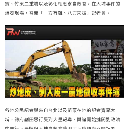
寶、竹東二重埔以及彰化相思寮自救會，在大埔事件的
爆發現場，召開「一方有難、八方來援」記者會。
各地公民記者與來自台北以及苗栗在地的記者齊聚大
埔，縣府剷田惡行受到大量報導，輿論開始撻閥劉政鴻
的惡行。農陣與大埔自救會隨即北上總統府召開記者