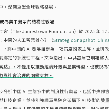
中，深刻重塑全球戰略格局。
治理成為美中競爭的結構性戰場
The Jamestown Foundation）於 2025 年 12
：中國的人工智慧雄心》（
Strategic Snapshot: China
），將中國的 AI 發展描繪為一項高度國家主導，並與
度綁定的系統性工程。文章指出，
中共高層已明確將人
高點」，不僅用以推動經濟升級與產業轉型，也被視為
力與社會治理的關鍵支柱。
步分析中國 AI 生態系中的制度性行動者，包括中央部
型科技企業，並特別強調軍民融合架構下 AI 技術的雙
文章亦指出
中國仍面臨先進半導體取得受限、對外部算