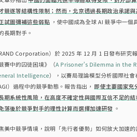
才競逐等結構性限制；然而，北京透過長期政治承諾與
正試圖彌補這些弱點
，使中國成為全球 AI 競爭中一個
的長期對手。
ND Corporation）於 2025 年 12 月 1 日發布
競賽中的囚徒困境》（
A Prisoner's Dilemma in the 
General Intelligence
），以賽局理論模型分析國際社會
AGI）過程中的競爭動態。報告指出，
即使主要國家充分
長期系統性風險，在高度不確定性與國際互信不足的結
免落後於競爭對手的理性計算而選擇加速研發
。
焦美中競爭情境，說明「先行者優勢」如何放大加速的