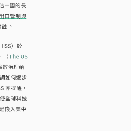
估中國的長
、出口管制與
侵蝕
。
, IISS）於
》（
The US
術擴散治理納
調如何逐步
SS 亦提醒，
使全球科技
而是嵌入美中