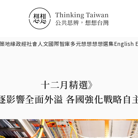
搜尋
策
地緣政經
社會人文
國際智庫
多元想想
想想選集
English 
十二月精選》
逐影響全面外溢 各國強化戰略自