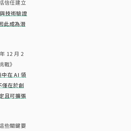
括信任建立
與技術驗證
因此成為潛
年 12 月 2
挑戰》
中在 AI 領
不僅在於創
定且可擴張
這些關鍵要