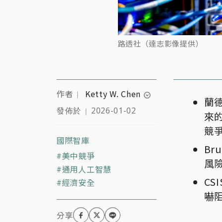
路透社（達志影像提供）
作者
Ketty W. Chen
｜
expand_circle_down
蘭
發佈於
2026-01-02
｜
來
非政府組織民主倡議工作
者。政治學博士，主要研
競
究民主化、比較政治、國
國際智庫
B
際關係及政治理論。
美中競爭
風
通用人工智慧
C
經濟安全
嚇