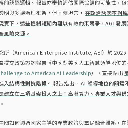
轉的競逐邏輯。報告亦審慎評估國際協調的可能性，包
透明與多邊治理框架，但同時坦言，
在政治誘因不對稱
現實下，這些機制短期內難以有效約束競爭，AGI 發展
全風險來源。
merican Enterprise Institute, AEI）於 2025 
會提交政策證詞報告《中國對美國人工智慧領導地位的
Challenge to American AI Leadership
），直接點出
美
進入結構性對抗階段。
報告指出，
AI 領導地位的關鍵
是建立在三項基礎投入之上：高階算力、專業人才與穩
。
中國如何透過國家主導的產業政策與軍民融合體系，在