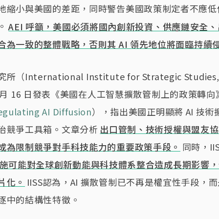
地縮小與美國的差距，同時警告美國政策制定者不應低
。
AEI 呼籲，美國必須將國內創新投資、供應鏈安全
合為一致的整體戰略，否則其 AI 領先地位將面臨持續
nternational Institute for Strategic Studies
 12 月 16 日發表《美國在人工智慧擴散管制上的政策轉向
gulating AI Diffusion
），指出美國正明顯將 AI 技
治競爭工具箱。文章分析
出口管制、技術授權與盟友協
成為限制競爭對手科技能力的重要政策手段。
同時，II
施可能對全球創新動能與科技體系整合造成長期影響，
片化。
IISS認為，AI 擴散管制已不再是權宜性手段，
逐中的結構性特徵。