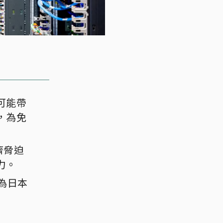
可能帶
，為免
濟脅迫
力。
為日本