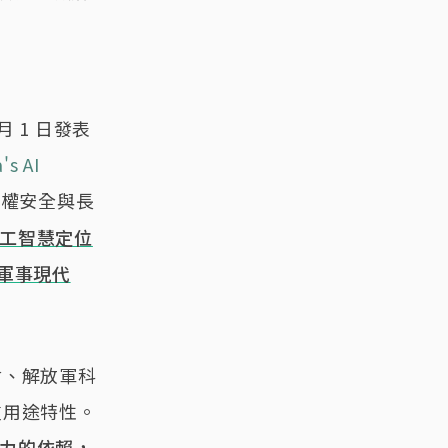
 月 1 日發表
's AI
政權安全與長
工智慧定位
軍事現代
會、解放軍科
重用途特性。
力的依賴，