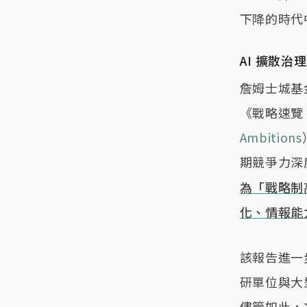
下降的時代
AI 擴散
詹姆士城基金會（
《戰略速覽
Ambitions
期競爭力深
為「戰略制
化、情報能
該報告進一
研單位與大
儘管如此，