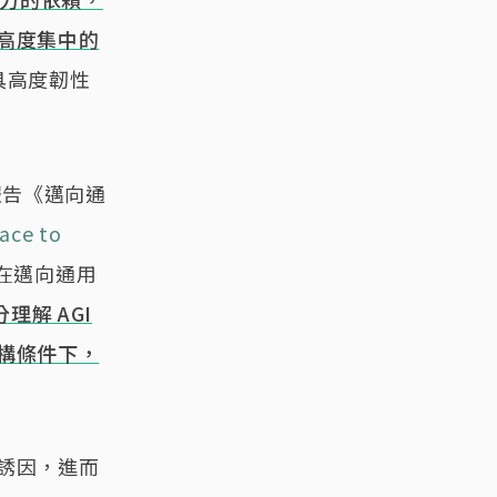
高度集中的
具高度韌性
研究報告《邁向通
Race to
在邁向通用
理解 AGI
構條件下，
誘因，進而