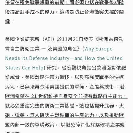
停留在避免戰爭爆發的前期，而必須包括在戰爭後期階
段提高對手成本的能力，這將是防止台海衝突失控的關
鍵
。
美國企業研究所（AEI）於11月21日發表《歐洲為何急
需自主防衛工業 — 及美國的角色》(
Why Europe
Needs Its Defense Industry—and How the United
States Can Help
) 研究，從宏觀視角指出歐洲面對俄羅
斯威脅、美國戰略注意力轉移，以及高強度戰爭的快速
消耗，已無法再依賴美國提供的軍備、產能與技術。
若
歐洲希望在 21 世紀維持自身安全並擁有戰略自主能力，
就必須重建完整的防衛工業基礎。這包括提升武器、火
砲、彈藥、無人機與主戰裝備的生產能力，以及推動歐
盟內部一致的軍購政策，
以避免碎片化採購破壞產業規