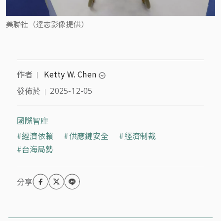
美聯社（達志影像提供）
作者
Ketty W. Chen
｜
expand_circle_down
發佈於
2025-12-05
｜
非政府組織民主倡議工作者。政治學博士，主要研究
民主化、比較政治、國際關係及政治理論。
國際智庫
經濟依賴
供應鏈安全
經濟制裁
台海局勢