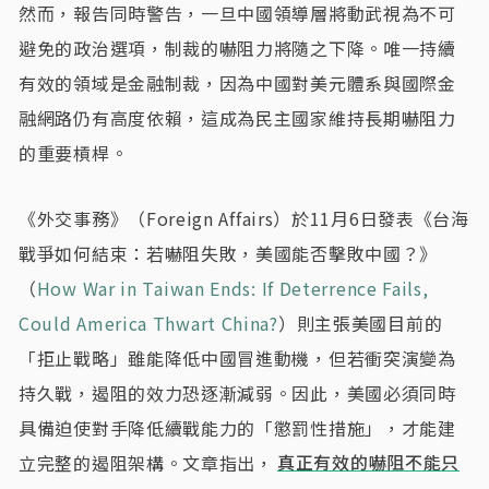
然而，報告同時警告，一旦中國領導層將動武視為不可
避免的政治選項，制裁的嚇阻力將隨之下降。唯一持續
有效的領域是金融制裁，因為中國對美元體系與國際金
融網路仍有高度依賴，這成為民主國家維持長期嚇阻力
的重要槓桿。
《外交事務》（Foreign Affairs）於11月6日發表《台海
戰爭如何結束：若嚇阻失敗，美國能否擊敗中國？》
（
How War in Taiwan Ends: If Deterrence Fails,
Could America Thwart China?
）則主張美國目前的
「拒止戰略」雖能降低中國冒進動機，但若衝突演變為
持久戰，遏阻的效力恐逐漸減弱。因此，美國必須同時
具備迫使對手降低續戰能力的「懲罰性措施」，才能建
立完整的遏阻架構。文章指出，
真正有效的嚇阻不能只