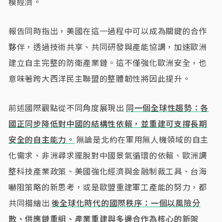
模經濟。
報告同時指出，美國在這一過程中可以成為關鍵的合作
夥伴，透過技術共享、共同研發與產能協調，加速歐洲
建立自主完整的防衛產業鏈。這不僅強化歐洲安全，也
意味著跨大西洋民主聯盟的整體韌性將因此提升。
前述國際觀點從不同角度展現出
同一個全球性趨勢：各
國正同步降低對中國的結構性依賴，並重建可支撐長期
安全的自主能力。
無論是北約在軍用無人機領域的自主
化需求、非洲尋求擺脫對中國景氣循環的依賴、歐洲調
整科技產業政策、美國強化經濟與金融制裁工具、台海
嚇阻策略的新思考，或是歐盟重建軍工產能的努力，都
共同描繪出
後全球化時代的國際秩序：一個以風險分
散、供應鏈重組、產業重建與多邊合作為核心的新架