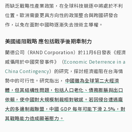
而缺乏戰略性產業政策，在全球科技競逐中將處於不利
位置。歐洲需要更具方向性的政策整合與跨國研發合
作，以免在面對中國時逐漸失去技術主導權。
美國遏阻戰略 應包括戰爭後期牽制力
蘭德公司（RAND Corporation）於11月6日發表《經濟
威懾用於中國突發事件》（
Economic Deterrence in a
China Contingency
）的研究，探討經濟遏阻在台海情
勢中的可行性。研究指出，
中國雖為全球第二大經濟
體，但其結構性問題，包括人口老化、債務膨脹與出口
依賴，使中國對大規模制裁相對敏感。若因侵台遭遇龐
大的多邊制裁聯盟，中國 GDP 每年可能下滑 2.5%，對
其戰略能力造成顯著壓力。