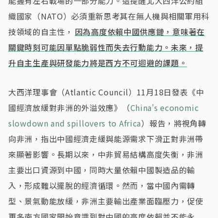
能握有左右戰場的一部分能力。這提醒北大西洋公約組
織國家（NATO）必須重新思考其在無人機與相關軍用科
技領域的自主性，
因為高度依賴中國供應鏈，意味著在
關鍵時刻可能因單點脆弱性而失去行動能力。未來，提
升自主生產與研發能力將是西方不可迴避的課題。
大西洋理事會（Atlantic Council）11月18日發表《中
國經濟放緩對非洲的外溢效應》（
China's economic
slowdown and spillovers to Africa
）報告，將視角轉
向非洲，指出中國經濟走緩與能源需求下滑正對非洲帶
來顯著影響。長期以來，中非貿易結構高度失衡，非洲
主要出口資源到中國，同時大量依賴中國製造品的輸
入，形成難以擺脫的經濟循環。然而，當中國內需轉
型、景氣動能放緩，非洲主要輸出產業面臨壓力，促使
更多南方國家開始意識到對中國的高度依賴並不能永