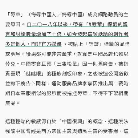
「辱華」（侮辱中國人／侮辱中國）成為網路動員的主
要原因。
自二○一八年以來，帶有「#辱華」標籤的留
言和討論數量增加了十倍，如今發起這類話題的創作者
多是個人，而非官方媒體
。被貼上「辱華」標籤的品牌
或明星，後果都可能非常嚴重，就算是中國品牌也難以
倖免。中國零食巨頭「三隻松鼠」因一則舊廣告，被指
責重現「瞇瞇眼」的種族刻板印象，之後被迫公開道歉
並撤下廣告。同樣，運動服飾品牌李寧因推出與二戰時
期日本軍服相似的服飾而被指控辱華，不得不下架相關
產品。
這種極端的敏感源自於「中國復興」的概念，這種說法
強調中國曾經是西方帝國主義與殖民主義的受害者，這