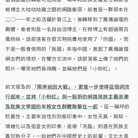
格博主大咕咕咕雞之間的網路衝突。前者是一群原本在
二○一一年之前活躍於晉江上，後轉移到了鳳儀論壇的
團體，後者則是一名自由派博主，在微博上有超過兩百
萬粉絲。該部落客在發文時挑釁地使用了「你國」，而
不是一般會使用的「我國」來指中國，激起了鳳儀論壇
網友們的憤怒，在雙方交流中，該部落客上傳了她們的
照片，嘲笑她們長得醜，並稱她們是「小粉紅」。
前文提及的
「兩岸迷因大戰」，更進一步使得這個詞流
行起來，並將「小粉紅」與一股新的網路民族主義浪潮
及耽美文學圈的年輕女性群體聯繫在一起
。這一稱呼的
貶義性，主要來自性別刻板印象中，女性天真、無知、
情緒化以及追星女的印象，是被「洗腦」的潛在民族主
義狂熱分子，一如她們在中國歷史上的前輩，文化大革