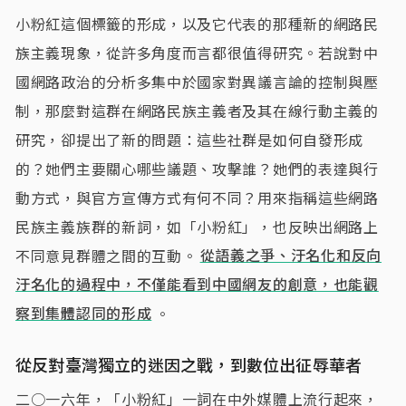
小粉紅這個標籤的形成，以及它代表的那種新的網路民
族主義現象，從許多角度而言都很值得研究。若說對中
國網路政治的分析多集中於國家對異議言論的控制與壓
制，那麼對這群在網路民族主義者及其在線行動主義的
研究，卻提出了新的問題：這些社群是如何自發形成
的？她們主要關心哪些議題、攻擊誰？她們的表達與行
動方式，與官方宣傳方式有何不同？用來指稱這些網路
民族主義族群的新詞，如「小粉紅」，也反映出網路上
不同意見群體之間的互動。
從語義之爭、汙名化和反向
汙名化的過程中，不僅能看到中國網友的創意，也能觀
察到集體認同的形成
。
從反對臺灣獨立的迷因之戰，到數位出征辱華者
二○一六年，「小粉紅」一詞在中外媒體上流行起來，