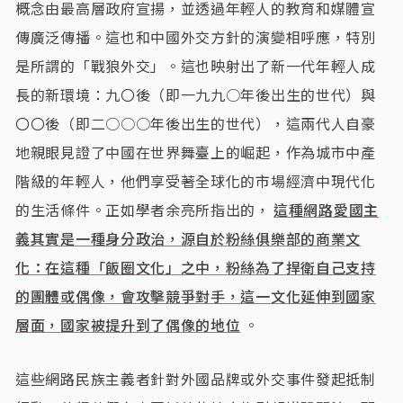
概念由最高層政府宣揚，並透過年輕人的教育和媒體宣
傳廣泛傳播。這也和中國外交方針的演變相呼應，特別
是所謂的「戰狼外交」。這也映射出了新一代年輕人成
長的新環境：九〇後（即一九九○年後出生的世代）與
〇〇後（即二○○○年後出生的世代），這兩代人自豪
地親眼見證了中國在世界舞臺上的崛起，作為城市中產
階級的年輕人，他們享受著全球化的市場經濟中現代化
的生活條件。正如學者余亮所指出的，
這種網路愛國主
義其實是一種身分政治，源自於粉絲俱樂部的商業文
化：在這種「飯圈文化」之中，粉絲為了捍衛自己支持
的團體或偶像，會攻擊競爭對手，這一文化延伸到國家
層面，國家被提升到了偶像的地位
。
這些網路民族主義者針對外國品牌或外交事件發起抵制