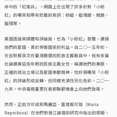
命中的「紅衛兵」。網路上也出現了許多針對「小粉
紅」的嘲笑和帶有貶義的新詞：粉蛆、蛆塊鏈、精趙、
腦殘等。
黨國透過其媒體和評論員，也為「小粉紅」發聲，讚揚
她們的愛國、勇於捍衛國家的利益。自二○一五年初，
在反對蔡英文在臺灣勝選的民族主義動員中，就有多篇
社論讚美這些年輕的民族主義女性，稱讚她們的美貌、
正確的政治立場以及愛國奉獻精神，恰好與嘲笑「小粉
紅」的評論形成反轉，但同樣充滿性別化色彩。二○一
九年，中央電視臺更在春節聯歡晚會上向她們致敬。
然而，正如方可成和瑪麗亞．蕾普妮可娃（Maria
Repnikova）在他們對晉江論壇的研究中指出的那般，