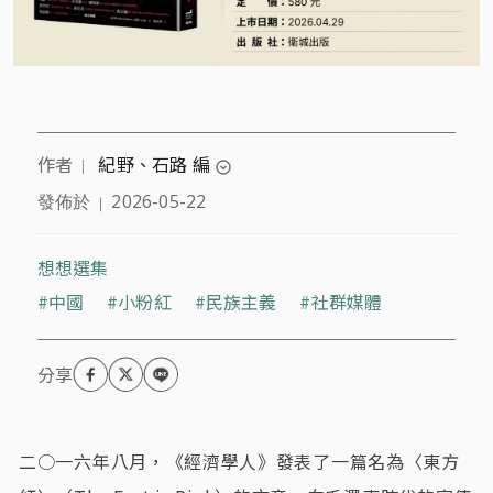
作者
紀野、石路 編
｜
expand_circle_down
發佈於
2026-05-22
｜
紀野（Gilles Guiheux）為巴黎西岱大學中國研究領
域的社會學教授；石路（Lu Shi）為里爾大學漢學榮
譽教授。
想想選集
中國
小粉紅
民族主義
社群媒體
二○一六年八月，《經濟學人》發表了一篇名為〈東方