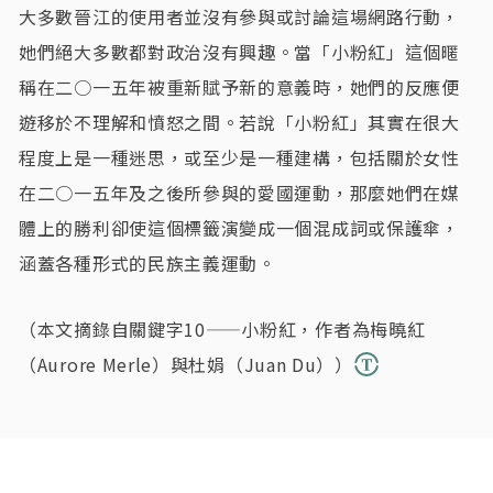
大多數晉江的使用者並沒有參與或討論這場網路行動，
她們絕大多數都對政治沒有興趣。當「小粉紅」這個暱
稱在二○一五年被重新賦予新的意義時，她們的反應便
遊移於不理解和憤怒之間。若說「小粉紅」其實在很大
程度上是一種迷思，或至少是一種建構，包括關於女性
在二○一五年及之後所參與的愛國運動，那麼她們在媒
體上的勝利卻使這個標籤演變成一個混成詞或保護傘，
涵蓋各種形式的民族主義運動。
（本文摘錄自關鍵字10——小粉紅，作者為梅曉紅
（Aurore Merle）與杜娟（Juan Du））