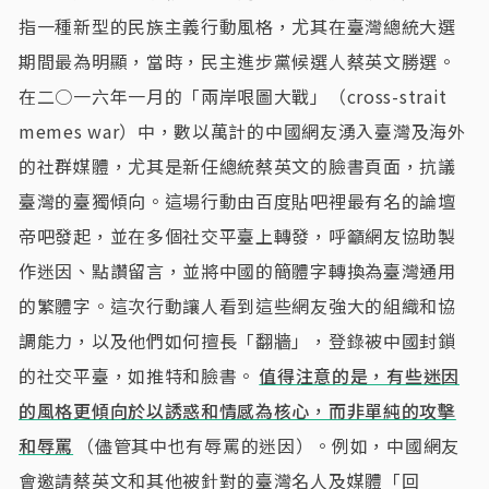
指一種新型的民族主義行動風格，尤其在臺灣總統大選
期間最為明顯，當時，民主進步黨候選人蔡英文勝選。
在二○一六年一月的「兩岸哏圖大戰」（cross-strait
memes war）中，數以萬計的中國網友湧入臺灣及海外
的社群媒體，尤其是新任總統蔡英文的臉書頁面，抗議
臺灣的臺獨傾向。這場行動由百度貼吧裡最有名的論壇
帝吧發起，並在多個社交平臺上轉發，呼籲網友協助製
作迷因、點讚留言，並將中國的簡體字轉換為臺灣通用
的繁體字。這次行動讓人看到這些網友強大的組織和協
調能力，以及他們如何擅長「翻牆」，登錄被中國封鎖
的社交平臺，如推特和臉書。
值得注意的是，有些迷因
的風格更傾向於以誘惑和情感為核心，而非單純的攻擊
和辱罵
（儘管其中也有辱罵的迷因）。例如，中國網友
會邀請蔡英文和其他被針對的臺灣名人及媒體「回