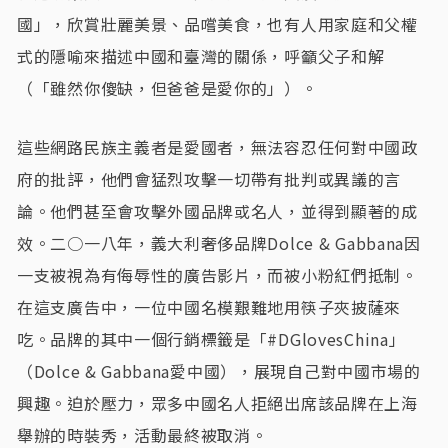
國」，欣賞壯麗美景、品嚐美食，也有人用家庭和父權
式的隱喻來描述中國和臺灣的關係，呼籲父子和解
（「雖然你傻缺，但爸爸是愛你的」）。
這些網路民族主義者是愛國者，無法容忍任何對中國政
府的批評，他們會猛烈攻擊一切帶有批判或異議的言
論。他們甚至會攻擊外國品牌或名人，並得到顯著的成
效。二○一八年，義大利奢侈品牌Dolce & Gabbana因
一支被視為有侮辱性的廣告影片，而被小粉紅們抵制。
在這支廣告中，一位中國名模艱難地用筷子夾披薩來
吃。品牌的其中一個行銷標籤是「#DGlovesChina」
（Dolce & Gabbana愛中國），展現自己對中國市場的
興趣。迫於壓力，眾多中國名人拒絕出席該品牌在上海
舉辦的時裝秀，活動最終被取消。