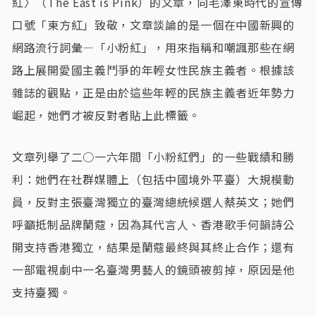
紅〉（The East is Pink）的文章，向毛澤東時代的宣傳
口號「東方紅」致敬，文章談論的是一個在中國新興的
網路流行詞彙—「小粉紅」，用來指稱和嘲諷那些在網
路上展開愛國主義鬥爭的年輕女性民族主義者。根據該
雜誌的觀點，正是由於這些年輕的民族主義者近年勢力
崛起，她們才被反對者貼上此標籤。
文章列舉了二○一六年間「小粉紅們」的一些戰績和勝
利：她們在社群媒體上（包括中國境外平臺）大規模動
員，反對主張臺灣獨立的臺灣總統候選人蔡英文；她們
呼籲抵制品牌蘭蔻，因為其代言人、香港歌手何韻詩公
開支持香港獨立，結果是蘭蔻最終與其終止合作；還有
一部電視劇中一名臺灣男藝人的鏡頭被剪掉，原因是他
支持臺獨。