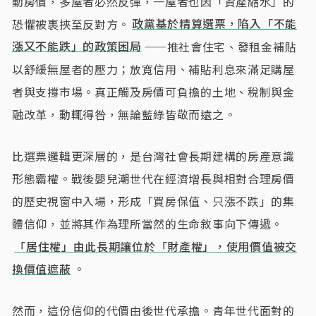
動房價，多屋者必然反彈，一屋者也因「資產縮水」的
恐懼被裹挾至反對方。
政黨基於精算選票，陷入「不能
漲又不能跌」的政策困局
——推社會住宅、發租金補貼
以舒緩無屋者的壓力；放寬信用、補貼利息來滿足購屋
者與支撐市場。真正觸及房價可負擔的土地、稅制與金
融改革，動輒得咎，無論藍綠皆敬而遠之。
比選票邏輯更深層的，是台灣社會長期建構的房產意識
形態霸權。戰後嬰兒潮世代在經濟增長與相對合理房價
的歷史視窗中入場，形成「買房保值、只漲不跌」的集
體信仰，並將其作為理所當然的生命敘事向下傳遞。
「居住權」由此長期讓位於「財產權」，使用價值被交
換價值遮蔽
。
然而，這份信仰的代價由後世代承擔。青年世代面對的