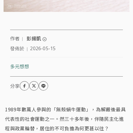
作者
彭揚凱
｜
expand_circle_down
發佈於
2026-05-15
｜
OURs都市改革組織秘書長，長期投入台灣都市與居住
課題研究與政策倡議，推動包括社會住宅、實價登
錄、房地合一稅、租金抵稅等多項制度落實。
多元想想
1989年數萬人參與的「無殼蝸牛運動」，為解嚴後最具
代表性的社會運動之一。然三十多年後，伴隨民主化進
程與政黨輪替，居住的不可負擔為何更甚以往？