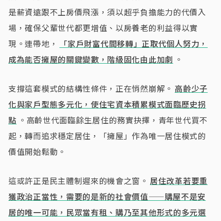
是薪資遠跟不上房價飛漲，須以超乎負擔能力的代價入
場，確保父輩世代都更增值、以房養老的利益得以實
現。連帶地，
「家戶財富代間移轉」正取代個人努力，
成為能否擁屋的關鍵變數，階級固化由此加劇
。
支撐這套模式的結構性條件，正在悄然崩解。
高齡少子
化與家戶型態多元化，使住宅資本積累模式面臨歷史拐
點
。高齡世代面臨餘生居住的務實抉擇，青年世代買不
起，轉而追求穩定居住，「擁屋」作為唯一居住模式的
價值開始鬆動。
這或許正是民主體制遲來的機會之窗。
居住改革若要重
獲政治正當性，需要的是新的社會價值——購屋不是安
居的唯一可能，民眾當有租、購乃至其他形式的多元選