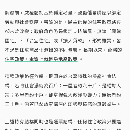
解嚴前，威權體制基於穩定考量，鼓勵儲蓄購屋以綁定
勞動與社會秩序。弔詭的是，民主化後的住宅政策路徑
卻未曾改變：政府角色仍是鎖定支持購屋，無論「興建
國宅」、「合宜住宅」或「擴大貸款」，形式雖異，皆
不過是住宅商品化邏輯的不同包裝。
長期以來，台灣的
住宅政策，本質上就是房地產政策
。
這種政策路徑依賴，根源在於台灣特殊的房產社會結
構。若將社會濃縮為百戶：一屋者約六十戶，是絕對大
宗；多屋者約十戶，卻掌握強大政經影響力；無房者約
三十戶，涵蓋已然放棄購屋的弱勢與憤怒的無殼蝸牛。
上述持有結構同時也是選票結構。任何住宅政策只要連