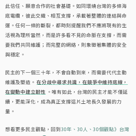
此信任、願意合作的社會基礎。如同環繞台灣的多條海
底電纜，彼此交織、相互支撐，承載著整體的連結與命
運。任何一條的斷裂，都時刻提醒我們不應將現有的生
活視為理所當然，而是許多看不見的命脈在支撐，而需
要我們共同維護；而完整的網絡，則象徵著集體的安全
與穩定。
民主的下一個三十年，不會自動到來，而需要代代主動
維護及塑造。
在分歧中尋求共識，在競爭中維持底線，
在變動中建立韌性
。唯有如此，台灣的民主才能不僅延
續，更能深化，成為真正支撐這片土地長久發展的力
量。
想看更多民主觀點，回到
30年、30人、30個觀點》台灣