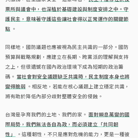
票所與議會中，也深植於基礎建設與制度安排之中。守
護民主，意味著守護這些讓社會得以正常運作的關鍵節
點
。
同樣地，國防議題也應被視為民主共識的一部分。國防
預算與戰略規劃，應建立在長期、跨黨派的理解與支持
之上，但很遺憾在國內政治環境下成為短期的政治籌
碼。
當社會對安全議題缺乏共識時，民主制度本身也將
變得脆弱
。相反地，若能在核心議題上建立穩定共識，
將有助於降低內部分歧對整體安全的侵蝕。
台灣是孕育我們的土地、我們的家。
面對瞬息萬變的國
際局勢，我們無法各自為政，而必須建立「共同韌
性」
。這種韌性，不只是應對危機的能力，更是一種彼