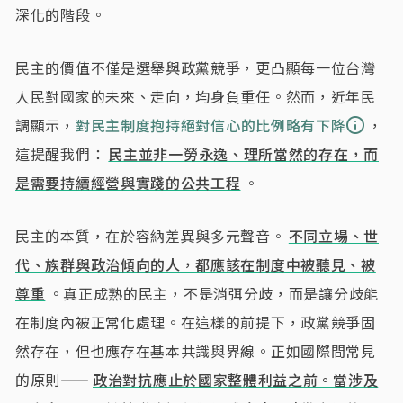
深化的階段。
民主的價值不僅是選舉與政黨競爭，更凸顯每一位台灣
人民對國家的未來、走向，均身負重任。然而，近年民
調顯示，
對民主制度抱持絕對信心的比例略有下降
，
這提醒我們：
民主並非一勞永逸、理所當然的存在，而
是需要持續經營與實踐的公共工程
。
民主的本質，在於容納差異與多元聲音。
不同立場、世
代、族群與政治傾向的人，都應該在制度中被聽見、被
尊重
。真正成熟的民主，不是消弭分歧，而是讓分歧能
在制度內被正常化處理。在這樣的前提下，政黨競爭固
然存在，但也應存在基本共識與界線。正如國際間常見
的原則——
政治對抗應止於國家整體利益之前。當涉及