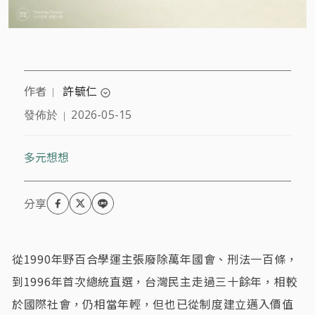
作者
許毓仁
｜
expand_circle_down
發佈於
2026-05-15
｜
哈德遜研究所資深研究員、TEDx Taipei共同創辦人，
曾任國民黨不分區立法委員、新竹攻城獅領隊。
多元想想
從1990年野百合學運主張廢除萬年國會、刑法一百條，
到1996年首次總統直選，台灣民主走過三十餘年，相較
於國際社會，仍相當年輕，但也已從制度建立邁入價值