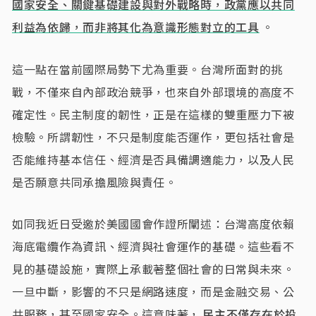
國家安全、關鍵基礎建設與對外戰略時，政黨應以共同
利益為依歸，而非將其化為意識形態對立的工具
。
這一點在當前國際局勢下尤為重要。台灣所面對的挑
戰，不僅來自內部政治競爭，也來自外部環境的高度不
確定性。民主制度的韌性，正是在這樣的雙重壓力下被
檢驗。所謂韌性，不只是制度能否運作，更包括社會是
否能維持基本信任、經濟是否具備調適能力，以及人民
是否願意共同承擔風險與責任。
如同我近日受邀於美國國會作證所闡述：台灣高度依賴
海底電纜作為資訊、經濟與社會運作的基礎。這些看不
見的基礎設施，實際上承載著整個社會的日常與未來。
一旦中斷，影響的不只是網路速度，而是金融交易、公
共服務，甚至國家安全。這意味著，
民主不僅存在於投