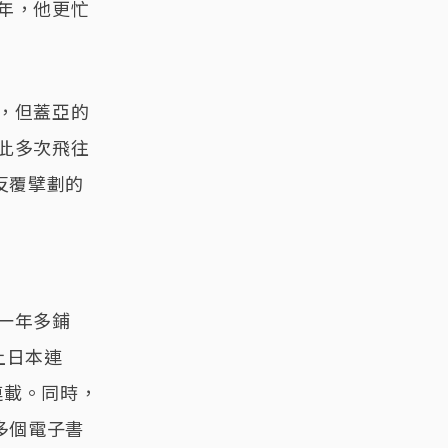
一年，他更忙
，但蓋亞的
此多次飛往
反覆擘劃的
一年多鋪
上日本連
連載。同時，
多個電子書