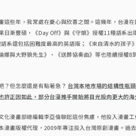
畫這些年，我常處在憂心與欣喜之間。這幾年，台漫在
日漸豐碩，《Day Off》與《守娘》授權11種語系出版
授權語系還包括困難度最高的英語版；《來自清水的孩子
倫娜與大野狼先生》、《送葬協奏曲》等也陸續授權8到
吧？但怎麼還是有點著急？
台灣本地市場的結構性瓶頸
也許正因如此，部分台漫推手開始將目光投向更大的海
文化漫畫部總編輯李亞倫聊起這份焦慮，他投入漫畫工
本漫畫版權代理，2009年專注投入台灣原創漫畫。過去