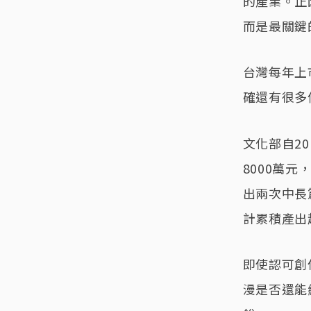
的產業。正
而是最關鍵
台灣每年上
確還有很多
文化部自2
8000萬元
出兩次中長
計累積產出
即使認可創
漫是否還能