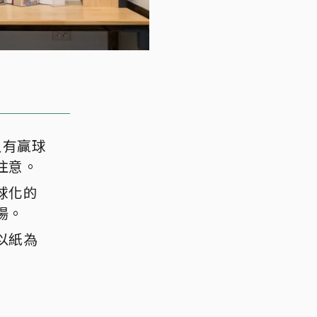
只有贏球
注意。
球化的
場。
以紙為