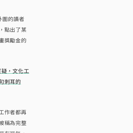
外圍的讀者
，點出了某
畫獎勵金的
質疑，文化工
句刺耳的
工作者都再
被稱為完整