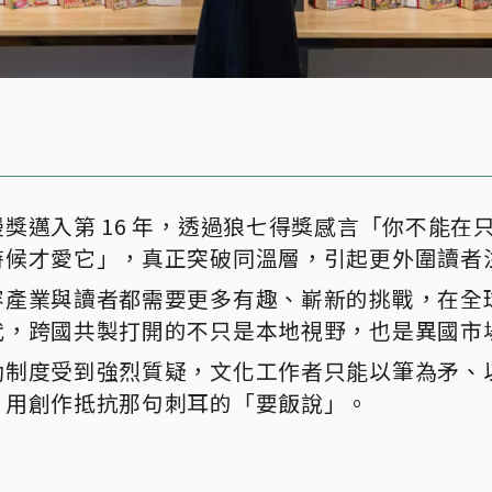
漫獎邁入第 16 年，透過狼七得獎感言「你不能在
時候才愛它」，真正突破同溫層，引起更外圍讀者
容產業與讀者都需要更多有趣、嶄新的挑戰，在全
代，跨國共製打開的不只是本地視野，也是異國市
助制度受到強烈質疑，文化工作者只能以筆為矛、
，用創作抵抗那句刺耳的「要飯說」。