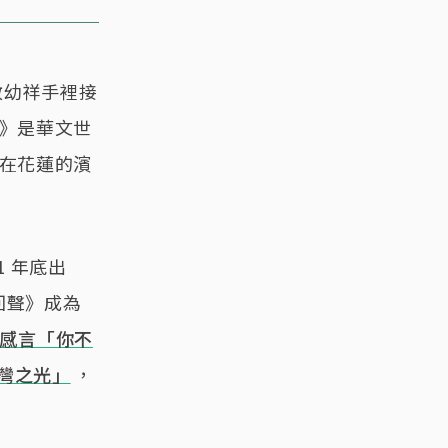
敖幼祥手裡接
院》是華文世
，在花蓮的濱
 年底出
回聲》成為
感言「你不
灣之光」
，