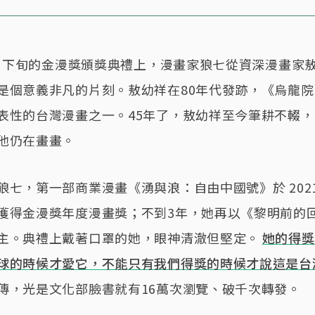
10月下旬的金漫獎頒獎典禮上，漫畫家狼七從資深漫畫家
是個意義非凡的片刻。敖幼祥在80年代發跡，《烏龍
表性的台灣漫畫之一。45年了，敖幼祥至今筆耕不輟
他仍在畫畫。
狼七，第一部商業漫畫《湧與浪：自由中國號》於 2021
獲得金漫獎年度漫畫獎；不到3年，她再以《黎明前的
主。典禮上戴著口罩的她，眼神清澈但堅定。
她的得獎
球的時候才愛它，不能只有我們得獎的時候才說這是台
傳，光是文化部臉書就有16萬次瀏覽、破千次轉發。