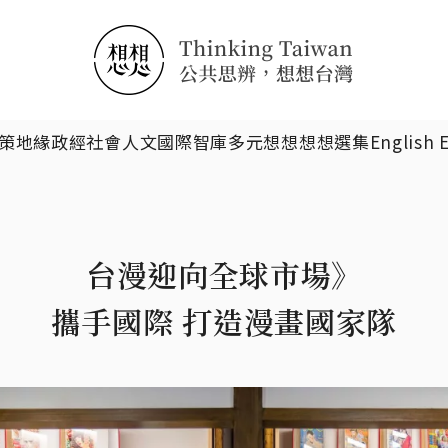
搜尋
策
地緣政經
社會人文
國際智庫
多元想想
想想選集
English 
台漫迎向全球市場》
攜手國際 打造漫畫國家隊