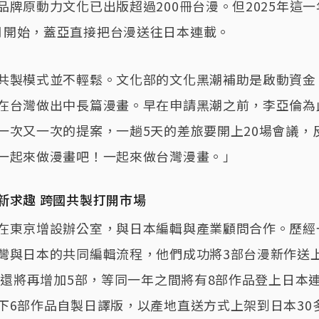
品牌原動力文化已出版超過200冊台漫。但2025年這
月開始，蓋亞直接把台漫送往日本連載。
共製模式並不輕鬆。文化部的文化黑潮補助是啟動資金
在台灣做出中長篇漫畫。早在申請黑潮之前，李亞倫為
一次又一次的提案，一趟5天的差旅要開上20場會議，
一起來做漫畫吧！一起來做台灣漫畫。」
新求趣 跨國共製打開市場
在東京增設辦公室，與日本編輯與產業顧問合作。歷經
灣與日本的共同編輯流程，他們成功將3部台漫新作送
6年還將再增加5部，等同一年之間將有8部作品登上日本
下6部作品自製日譯版，以產地直送方式上架到日本30