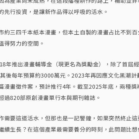
因為產業尚未成熟，在這段播種耕作的路上，補助並非
的先行投資，是讓新作品得以呼吸的活水。
市約三四千本紙本漫畫，但本土自製的漫畫占比不到百
值得努力的空間。
018年推出漫畫輔導金（現更名為獎勵金），除了首屆
，其後每年預算約3000萬元。2023年再因應文化黑潮
篇漫畫徵件案，預計推行4年。截至2025年底，兩種獎
超過820部原創漫畫單行本與期刊雜誌。
作需要這道活水，但那也是一記警鐘，如果突然終止這
繼續生長？在這個產業最需要養分的時刻，此問題比想