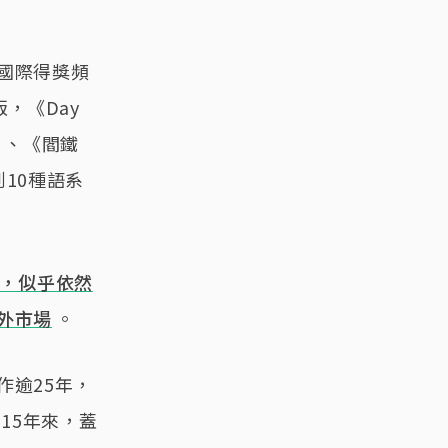
國際得獎頻
，《Day
》、《閻鐵
10種語系
，似乎依然
外市場
。
作逾25年，
15年來，蓋