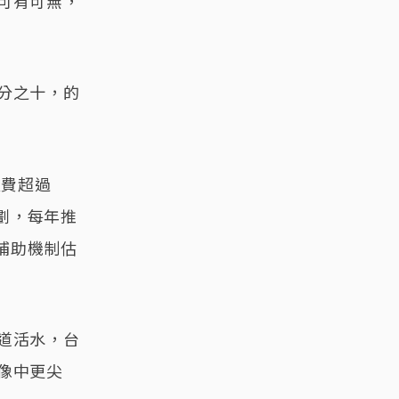
可有可無，
分之十，的
經費超過
計劃，每年推
補助機制估
道活水，台
像中更尖