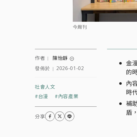
今周刊
作者
陳怡靜
｜
expand_circle_down
金
發佈於
2026-01-02
｜
的
投入新聞工作逾20年，關
注台灣漫畫與創作者，曾
內
獲卓越新聞獎、亞洲出版
社會人文
時
業協會（SOPA）卓越新
台漫
內容產業
聞獎。現為自由撰稿人、
補
漫畫策展人，斜槓企劃與
盾
編輯，並主持《大人的漫
畫社》Podcast。